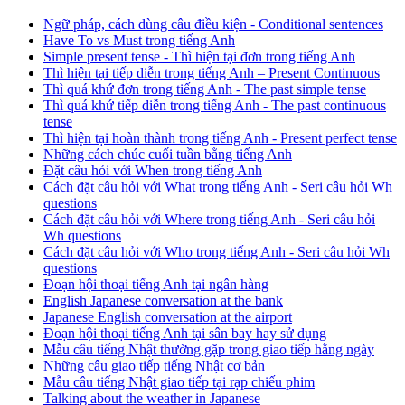
Ngữ pháp, cách dùng câu điều kiện - Conditional sentences
Have To vs Must trong tiếng Anh
Simple present tense - Thì hiện tại đơn trong tiếng Anh
Thì hiện tại tiếp diễn trong tiếng Anh – Present Continuous
Thì quá khứ đơn trong tiếng Anh - The past simple tense
Thì quá khứ tiếp diễn trong tiếng Anh - The past continuous
tense
Thì hiện tại hoàn thành trong tiếng Anh - Present perfect tense
Những cách chúc cuối tuần bằng tiếng Anh
Đặt câu hỏi với When trong tiếng Anh
Cách đặt câu hỏi với What trong tiếng Anh - Seri câu hỏi Wh
questions
Cách đặt câu hỏi với Where trong tiếng Anh - Seri câu hỏi
Wh questions
Cách đặt câu hỏi với Who trong tiếng Anh - Seri câu hỏi Wh
questions
Đoạn hội thoại tiếng Anh tại ngân hàng
English Japanese conversation at the bank
Japanese English conversation at the airport
Đoạn hội thoại tiếng Anh tại sân bay hay sử dụng
Mẫu câu tiếng Nhật thường gặp trong giao tiếp hằng ngày
Những câu giao tiếp tiếng Nhật cơ bản
Mẫu câu tiếng Nhật giao tiếp tại rạp chiếu phim
Talking about the weather in Japanese