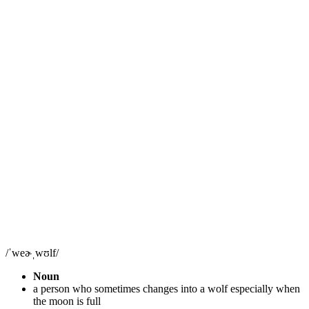
/ˈweɚˌwʊlf/
Noun
a person who sometimes changes into a wolf especially when
the moon is full