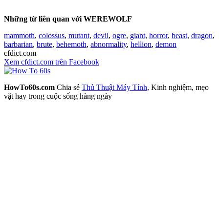
Những từ liên quan với WEREWOLF
mammoth
,
colossus
,
mutant
,
devil
,
ogre
,
giant
,
horror
,
beast
,
dragon
,
barbarian
,
brute
,
behemoth
,
abnormality
,
hellion
,
demon
cfdict.com
Xem cfdict.com trên Facebook
HowTo60s.com
Chia sẻ
Thủ Thuật Máy Tính
, Kinh nghiệm, mẹo
vặt hay trong cuộc sống hàng ngày