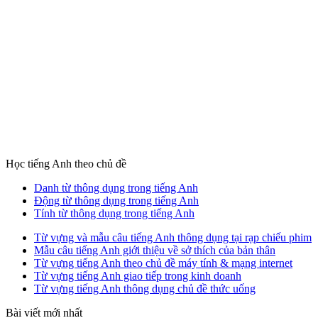
Học tiếng Anh theo chủ đề
Danh từ thông dụng trong tiếng Anh
Động từ thông dụng trong tiếng Anh
Tính từ thông dụng trong tiếng Anh
Từ vựng và mẫu câu tiếng Anh thông dụng tại rạp chiếu phim
Mẫu câu tiếng Anh giới thiệu về sở thích của bản thân
Từ vựng tiếng Anh theo chủ đề máy tính & mạng internet
Từ vựng tiếng Anh giao tiếp trong kinh doanh
Từ vựng tiếng Anh thông dụng chủ đề thức uống
Bài viết mới nhất