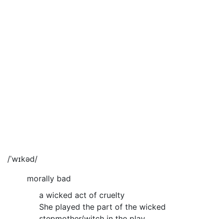
/ˈwɪkəd/
morally bad
a wicked act of cruelty
She played the part of the wicked
stepmother/witch in the play.