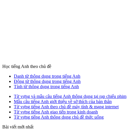
Học tiếng Anh theo chủ đề
Danh từ thông dụng trong tiếng Anh
Động từ thông dụng trong tiếng Anh
Tính từ thông dụng trong tiếng Anh
Từ vựng và mẫu câu tiếng Anh thông dụng tại rạp chiếu phim
Mẫu câu tiếng Anh giới thiệu về sở thích của bản thân
Từ vựng tiếng Anh theo chủ đề máy tính & mạng internet
Từ vựng tiếng Anh giao tiếp trong kinh doanh
Từ vựng tiếng Anh thông dụng chủ đề thức uống
Bài viết mới nhất