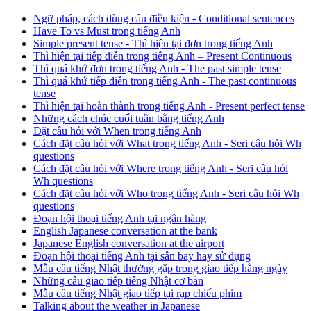
Ngữ pháp, cách dùng câu điều kiện - Conditional sentences
Have To vs Must trong tiếng Anh
Simple present tense - Thì hiện tại đơn trong tiếng Anh
Thì hiện tại tiếp diễn trong tiếng Anh – Present Continuous
Thì quá khứ đơn trong tiếng Anh - The past simple tense
Thì quá khứ tiếp diễn trong tiếng Anh - The past continuous
tense
Thì hiện tại hoàn thành trong tiếng Anh - Present perfect tense
Những cách chúc cuối tuần bằng tiếng Anh
Đặt câu hỏi với When trong tiếng Anh
Cách đặt câu hỏi với What trong tiếng Anh - Seri câu hỏi Wh
questions
Cách đặt câu hỏi với Where trong tiếng Anh - Seri câu hỏi
Wh questions
Cách đặt câu hỏi với Who trong tiếng Anh - Seri câu hỏi Wh
questions
Đoạn hội thoại tiếng Anh tại ngân hàng
English Japanese conversation at the bank
Japanese English conversation at the airport
Đoạn hội thoại tiếng Anh tại sân bay hay sử dụng
Mẫu câu tiếng Nhật thường gặp trong giao tiếp hằng ngày
Những câu giao tiếp tiếng Nhật cơ bản
Mẫu câu tiếng Nhật giao tiếp tại rạp chiếu phim
Talking about the weather in Japanese