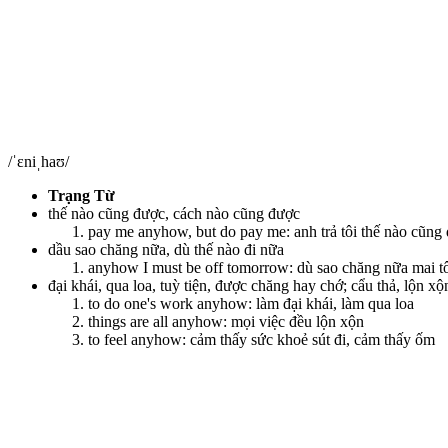
/ˈɛniˌhaʊ/
Trạng Từ
thế nào cũng được, cách nào cũng được
pay me anyhow, but do pay me: anh trả tôi thế nào cũng 
dầu sao chăng nữa, dù thế nào đi nữa
anyhow I must be off tomorrow: dù sao chăng nữa mai tô
đại khái, qua loa, tuỳ tiện, được chăng hay chớ; cẩu thả, lộn xộ
to do one's work anyhow: làm đại khái, làm qua loa
things are all anyhow: mọi việc đều lộn xộn
to feel anyhow: cảm thấy sức khoẻ sút đi, cảm thấy ốm