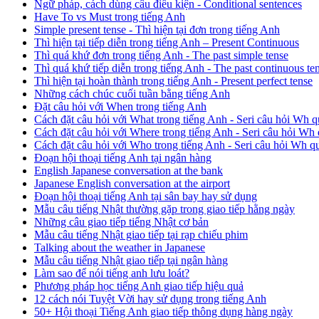
Ngữ pháp, cách dùng câu điều kiện - Conditional sentences
Have To vs Must trong tiếng Anh
Simple present tense - Thì hiện tại đơn trong tiếng Anh
Thì hiện tại tiếp diễn trong tiếng Anh – Present Continuous
Thì quá khứ đơn trong tiếng Anh - The past simple tense
Thì quá khứ tiếp diễn trong tiếng Anh - The past continuous te
Thì hiện tại hoàn thành trong tiếng Anh - Present perfect tense
Những cách chúc cuối tuần bằng tiếng Anh
Đặt câu hỏi với When trong tiếng Anh
Cách đặt câu hỏi với What trong tiếng Anh - Seri câu hỏi Wh q
Cách đặt câu hỏi với Where trong tiếng Anh - Seri câu hỏi Wh 
Cách đặt câu hỏi với Who trong tiếng Anh - Seri câu hỏi Wh q
Đoạn hội thoại tiếng Anh tại ngân hàng
English Japanese conversation at the bank
Japanese English conversation at the airport
Đoạn hội thoại tiếng Anh tại sân bay hay sử dụng
Mẫu câu tiếng Nhật thường gặp trong giao tiếp hằng ngày
Những câu giao tiếp tiếng Nhật cơ bản
Mẫu câu tiếng Nhật giao tiếp tại rạp chiếu phim
Talking about the weather in Japanese
Mẫu câu tiếng Nhật giao tiếp tại ngân hàng
Làm sao để nói tiếng anh lưu loát?
Phương pháp học tiếng Anh giao tiếp hiệu quả
12 cách nói Tuyệt Vời hay sử dụng trong tiếng Anh
50+ Hội thoại Tiếng Anh giao tiếp thông dụng hàng ngày