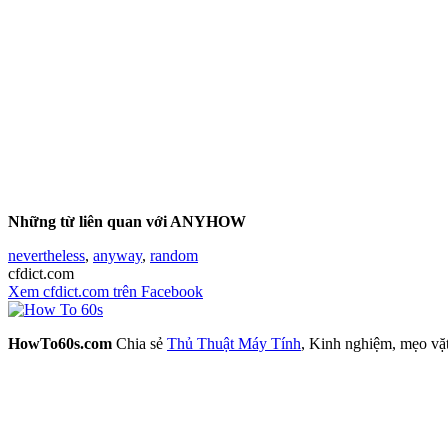
Những từ liên quan với ANYHOW
nevertheless
,
anyway
,
random
cfdict.com
Xem cfdict.com trên Facebook
HowTo60s.com
Chia sẻ
Thủ Thuật Máy Tính
, Kinh nghiệm, mẹo vặ