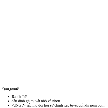
/ˈpɪnˌpoɪnt/
Danh Từ
đầu đinh ghim;
vật nhỏ và nhọn
<đNGữ>
rất nhỏ đòi hỏi sự chính xác tuyệt đối khi ném bom