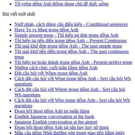
Từ vựng tiếng Anh thông dụng chủ đề thức uống
Bài viết mới nhất
Ngữ pháp, cách dùng câu điều kiện - Conditional sentences
Have To vs Must trong tiếng Anh
Simple present tense - Thì hiện tại đơn trong tiếng Anh
Thì hiện tại tiếp diễn trong tiếng Anh – Present Continuous
Thì quá khứ đơn trong tiếng Anh - The past simple tense
Thì quá khứ tiếp diễn trong tiếng Anh - The past continuous
tense
Thì hiện tại hoàn thành trong tiếng Anh - Present perfect tense
Những cách chúc cuối tuần bằng tiếng Anh
Đặt câu hỏi với When trong tiếng Anh
Cách đặt câu hỏi với What trong tiếng Anh - Seri câu hỏi Wh
questions
Cách đặt câu hỏi với Where trong tiếng Anh - Seri câu hỏi
Wh questions
Cách đặt câu hỏi với Who trong tiếng Anh - Seri câu hỏi Wh
questions
Đoạn hội thoại tiếng Anh tại ngân hàng
English Japanese conversation at the bank
Japanese English conversation at the airport
Đoạn hội thoại tiếng Anh tại sân bay hay sử dụng
Mẫu câu tiếng Nhật thường gặp trong giao tiếp hằng ngày