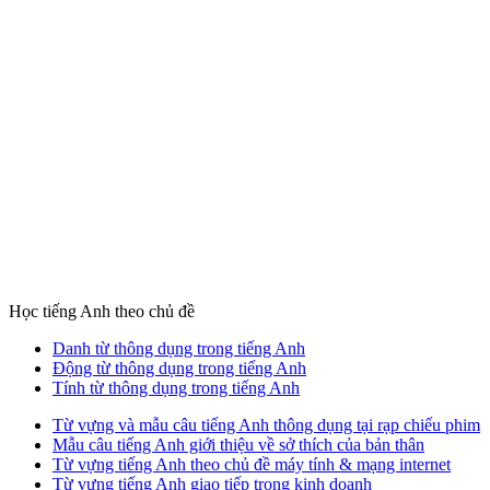
Học tiếng Anh theo chủ đề
Danh từ thông dụng trong tiếng Anh
Động từ thông dụng trong tiếng Anh
Tính từ thông dụng trong tiếng Anh
Từ vựng và mẫu câu tiếng Anh thông dụng tại rạp chiếu phim
Mẫu câu tiếng Anh giới thiệu về sở thích của bản thân
Từ vựng tiếng Anh theo chủ đề máy tính & mạng internet
Từ vựng tiếng Anh giao tiếp trong kinh doanh