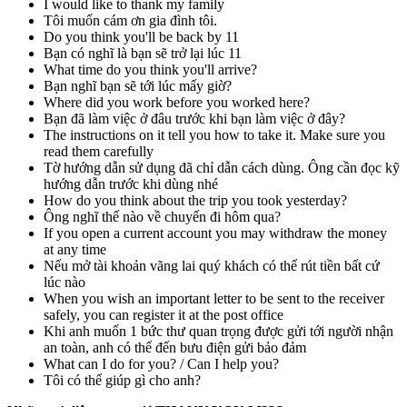
I would like to thank my family
Tôi muốn cám ơn gia đình tôi.
Do you think you'll be back by 11
Bạn có nghĩ là bạn sẽ trở lại lúc 11
What time do you think you'll arrive?
Bạn nghĩ bạn sẽ tới lúc mấy giờ?
Where did you work before you worked here?
Bạn đã làm việc ở đâu trước khi bạn làm việc ở đây?
The instructions on it tell you how to take it. Make sure you
read them carefully
Tờ hướng dẫn sử dụng đã chỉ dẫn cách dùng. Ông cần đọc kỹ
hướng dẫn trước khi dùng nhé
How do you think about the trip you took yesterday?
Ông nghĩ thế nào về chuyến đi hôm qua?
If you open a current account you may withdraw the money
at any time
Nếu mở tài khoản vãng lai quý khách có thể rút tiền bất cứ
lúc nào
When you wish an important letter to be sent to the receiver
safely, you can register it at the post office
Khi anh muốn 1 bức thư quan trọng được gửi tới người nhận
an toàn, anh có thể đến bưu điện gửi bảo đảm
What can I do for you? / Can I help you?
Tôi có thể giúp gì cho anh?