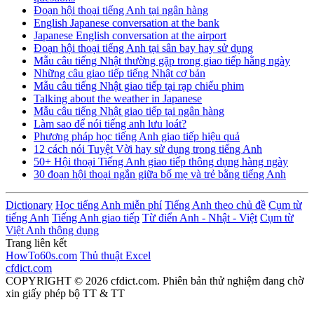
Đoạn hội thoại tiếng Anh tại ngân hàng
English Japanese conversation at the bank
Japanese English conversation at the airport
Đoạn hội thoại tiếng Anh tại sân bay hay sử dụng
Mẫu câu tiếng Nhật thường gặp trong giao tiếp hằng ngày
Những câu giao tiếp tiếng Nhật cơ bản
Mẫu câu tiếng Nhật giao tiếp tại rạp chiếu phim
Talking about the weather in Japanese
Mẫu câu tiếng Nhật giao tiếp tại ngân hàng
Làm sao để nói tiếng anh lưu loát?
Phương pháp học tiếng Anh giao tiếp hiệu quả
12 cách nói Tuyệt Vời hay sử dụng trong tiếng Anh
50+ Hội thoại Tiếng Anh giao tiếp thông dụng hàng ngày
30 đoạn hội thoại ngắn giữa bố mẹ và trẻ bằng tiếng Anh
Dictionary
Học tiếng Anh miễn phí
Tiếng Anh theo chủ đề
Cụm từ
tiếng Anh
Tiếng Anh giao tiếp
Từ điển Anh - Nhật - Việt
Cụm từ
Việt Anh thông dụng
Trang liên kết
HowTo60s.com
Thủ thuật Excel
cfdict.com
COPYRIGHT © 2026 cfdict.com. Phiên bản thử nghiệm đang chờ
xin giấy phép bộ TT & TT