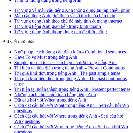
Tính từ thông dụng trong tiếng Anh
Từ vựng và mẫu câu tiếng Anh thông dụng tại rạp chiếu phim
Mẫu câu tiếng Anh giới thiệu về sở thích của bản thân
Từ vựng tiếng Anh theo chủ đề máy tính & mạng internet
Từ vựng tiếng Anh giao tiếp trong kinh doanh
Từ vựng tiếng Anh thông dụng chủ đề thức uống
Bài viết mới nhất
Ngữ pháp, cách dùng câu điều kiện - Conditional sentences
Have To vs Must trong tiếng Anh
Simple present tense - Thì hiện tại đơn trong tiếng Anh
Thì hiện tại tiếp diễn trong tiếng Anh – Present Continuous
Thì quá khứ đơn trong tiếng Anh - The past simple tense
Thì quá khứ tiếp diễn trong tiếng Anh - The past continuous
tense
Thì hiện tại hoàn thành trong tiếng Anh - Present perfect tense
Những cách chúc cuối tuần bằng tiếng Anh
Đặt câu hỏi với When trong tiếng Anh
Cách đặt câu hỏi với What trong tiếng Anh - Seri câu hỏi Wh
questions
Cách đặt câu hỏi với Where trong tiếng Anh - Seri câu hỏi
Wh questions
Cách đặt câu hỏi với Who trong tiếng Anh - Seri câu hỏi Wh
questions