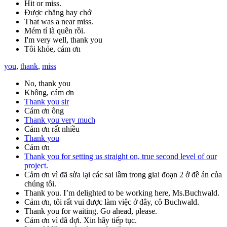
Hit or miss.
Được chăng hay chớ
That was a near miss.
Mém tí là quên rồi.
I'm very well, thank you
Tôi khỏe, cám ơn
you
,
thank
,
miss
No, thank you
Không, cám ơn
Thank you sir
Cám ơn ông
Thank you very much
Cám ơn rất nhiều
Thank you
Cám ơn
Thank you for setting us straight on, true second level of our
project.
Cảm ơn vì đã sửa lại các sai lầm trong giai đoạn 2 ở đề án của
chúng tôi.
Thank you. I’m delighted to be working here, Ms.Buchwald.
Cảm ơn, tôi rất vui được làm việc ở đây, cô Buchwald.
Thank you for waiting. Go ahead, please.
Cảm ơn vì đã đợi. Xin hãy tiếp tục.