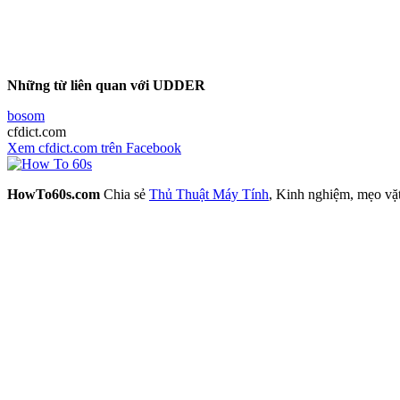
Những từ liên quan với UDDER
bosom
cfdict.com
Xem cfdict.com trên Facebook
HowTo60s.com
Chia sẻ
Thủ Thuật Máy Tính
, Kinh nghiệm, mẹo vặ