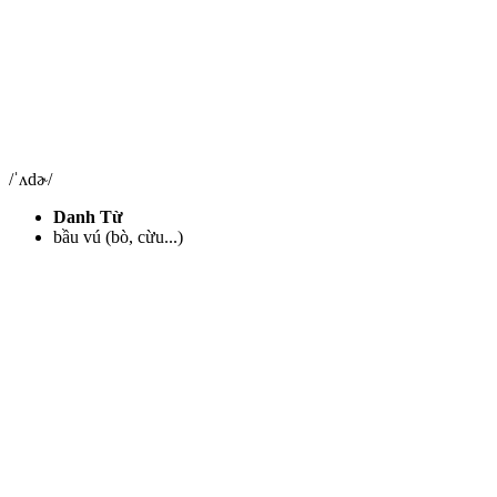
/ˈʌdɚ/
Danh Từ
bầu vú (bò, cừu...)