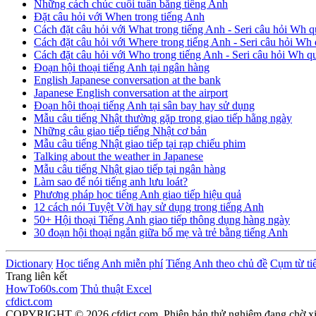
Những cách chúc cuối tuần bằng tiếng Anh
Đặt câu hỏi với When trong tiếng Anh
Cách đặt câu hỏi với What trong tiếng Anh - Seri câu hỏi Wh q
Cách đặt câu hỏi với Where trong tiếng Anh - Seri câu hỏi Wh 
Cách đặt câu hỏi với Who trong tiếng Anh - Seri câu hỏi Wh q
Đoạn hội thoại tiếng Anh tại ngân hàng
English Japanese conversation at the bank
Japanese English conversation at the airport
Đoạn hội thoại tiếng Anh tại sân bay hay sử dụng
Mẫu câu tiếng Nhật thường gặp trong giao tiếp hằng ngày
Những câu giao tiếp tiếng Nhật cơ bản
Mẫu câu tiếng Nhật giao tiếp tại rạp chiếu phim
Talking about the weather in Japanese
Mẫu câu tiếng Nhật giao tiếp tại ngân hàng
Làm sao để nói tiếng anh lưu loát?
Phương pháp học tiếng Anh giao tiếp hiệu quả
12 cách nói Tuyệt Vời hay sử dụng trong tiếng Anh
50+ Hội thoại Tiếng Anh giao tiếp thông dụng hàng ngày
30 đoạn hội thoại ngắn giữa bố mẹ và trẻ bằng tiếng Anh
Dictionary
Học tiếng Anh miễn phí
Tiếng Anh theo chủ đề
Cụm từ ti
Trang liên kết
HowTo60s.com
Thủ thuật Excel
cfdict.com
COPYRIGHT © 2026 cfdict.com. Phiên bản thử nghiệm đang chờ x