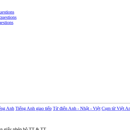
uestions
questions
uestions
ếng Anh
Tiếng Anh giao tiếp
Từ điển Anh - Nhật - Việt
Cụm từ Việt A
in giấy phép bộ TT & TT