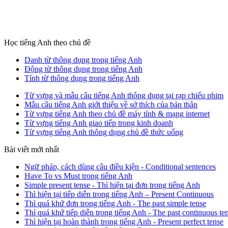
Học tiếng Anh theo chủ đề
Danh từ thông dụng trong tiếng Anh
Động từ thông dụng trong tiếng Anh
Tính từ thông dụng trong tiếng Anh
Từ vựng và mẫu câu tiếng Anh thông dụng tại rạp chiếu phim
Mẫu câu tiếng Anh giới thiệu về sở thích của bản thân
Từ vựng tiếng Anh theo chủ đề máy tính & mạng internet
Từ vựng tiếng Anh giao tiếp trong kinh doanh
Từ vựng tiếng Anh thông dụng chủ đề thức uống
Bài viết mới nhất
Ngữ pháp, cách dùng câu điều kiện - Conditional sentences
Have To vs Must trong tiếng Anh
Simple present tense - Thì hiện tại đơn trong tiếng Anh
Thì hiện tại tiếp diễn trong tiếng Anh – Present Continuous
Thì quá khứ đơn trong tiếng Anh - The past simple tense
Thì quá khứ tiếp diễn trong tiếng Anh - The past continuous te
Thì hiện tại hoàn thành trong tiếng Anh - Present perfect tense