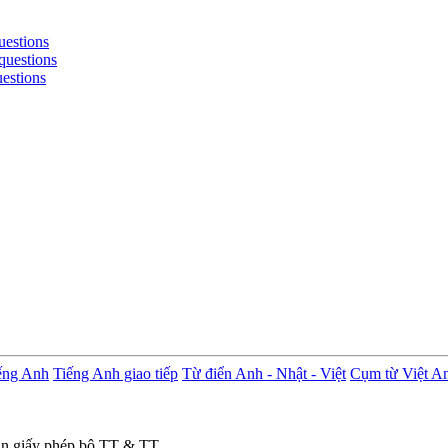
uestions
questions
uestions
ếng Anh
Tiếng Anh giao tiếp
Từ điển Anh - Nhật - Việt
Cụm từ Việt A
in giấy phép bộ TT & TT