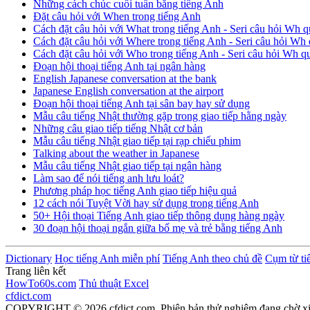
Những cách chúc cuối tuần bằng tiếng Anh
Đặt câu hỏi với When trong tiếng Anh
Cách đặt câu hỏi với What trong tiếng Anh - Seri câu hỏi Wh q
Cách đặt câu hỏi với Where trong tiếng Anh - Seri câu hỏi Wh 
Cách đặt câu hỏi với Who trong tiếng Anh - Seri câu hỏi Wh q
Đoạn hội thoại tiếng Anh tại ngân hàng
English Japanese conversation at the bank
Japanese English conversation at the airport
Đoạn hội thoại tiếng Anh tại sân bay hay sử dụng
Mẫu câu tiếng Nhật thường gặp trong giao tiếp hằng ngày
Những câu giao tiếp tiếng Nhật cơ bản
Mẫu câu tiếng Nhật giao tiếp tại rạp chiếu phim
Talking about the weather in Japanese
Mẫu câu tiếng Nhật giao tiếp tại ngân hàng
Làm sao để nói tiếng anh lưu loát?
Phương pháp học tiếng Anh giao tiếp hiệu quả
12 cách nói Tuyệt Vời hay sử dụng trong tiếng Anh
50+ Hội thoại Tiếng Anh giao tiếp thông dụng hàng ngày
30 đoạn hội thoại ngắn giữa bố mẹ và trẻ bằng tiếng Anh
Dictionary
Học tiếng Anh miễn phí
Tiếng Anh theo chủ đề
Cụm từ ti
Trang liên kết
HowTo60s.com
Thủ thuật Excel
cfdict.com
COPYRIGHT © 2026 cfdict.com. Phiên bản thử nghiệm đang chờ x