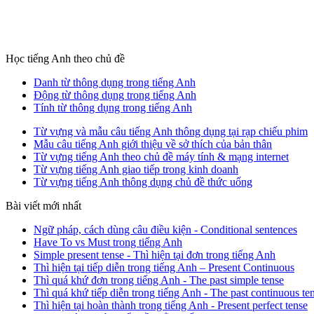
Học tiếng Anh theo chủ đề
Danh từ thông dụng trong tiếng Anh
Động từ thông dụng trong tiếng Anh
Tính từ thông dụng trong tiếng Anh
Từ vựng và mẫu câu tiếng Anh thông dụng tại rạp chiếu phim
Mẫu câu tiếng Anh giới thiệu về sở thích của bản thân
Từ vựng tiếng Anh theo chủ đề máy tính & mạng internet
Từ vựng tiếng Anh giao tiếp trong kinh doanh
Từ vựng tiếng Anh thông dụng chủ đề thức uống
Bài viết mới nhất
Ngữ pháp, cách dùng câu điều kiện - Conditional sentences
Have To vs Must trong tiếng Anh
Simple present tense - Thì hiện tại đơn trong tiếng Anh
Thì hiện tại tiếp diễn trong tiếng Anh – Present Continuous
Thì quá khứ đơn trong tiếng Anh - The past simple tense
Thì quá khứ tiếp diễn trong tiếng Anh - The past continuous te
Thì hiện tại hoàn thành trong tiếng Anh - Present perfect tense