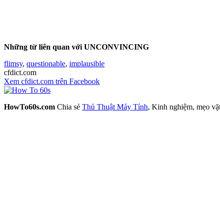
Những từ liên quan với UNCONVINCING
flimsy
,
questionable
,
implausible
cfdict.com
Xem cfdict.com trên Facebook
HowTo60s.com
Chia sẻ
Thủ Thuật Máy Tính
, Kinh nghiệm, mẹo vặ