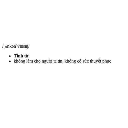
/ˌʌnkənˈvɪnsɪŋ/
Tính từ
không làm cho người ta tin, không có sức thuyết phục