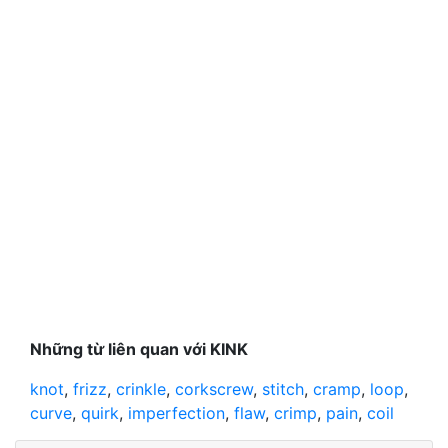
Những từ liên quan với KINK
knot
,
frizz
,
crinkle
,
corkscrew
,
stitch
,
cramp
,
loop
,
curve
,
quirk
,
imperfection
,
flaw
,
crimp
,
pain
,
coil