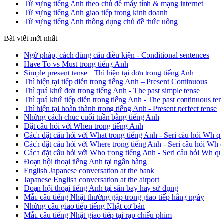
Từ vựng tiếng Anh theo chủ đề máy tính & mạng internet
Từ vựng tiếng Anh giao tiếp trong kinh doanh
Từ vựng tiếng Anh thông dụng chủ đề thức uống
Bài viết mới nhất
Ngữ pháp, cách dùng câu điều kiện - Conditional sentences
Have To vs Must trong tiếng Anh
Simple present tense - Thì hiện tại đơn trong tiếng Anh
Thì hiện tại tiếp diễn trong tiếng Anh – Present Continuous
Thì quá khứ đơn trong tiếng Anh - The past simple tense
Thì quá khứ tiếp diễn trong tiếng Anh - The past continuous te
Thì hiện tại hoàn thành trong tiếng Anh - Present perfect tense
Những cách chúc cuối tuần bằng tiếng Anh
Đặt câu hỏi với When trong tiếng Anh
Cách đặt câu hỏi với What trong tiếng Anh - Seri câu hỏi Wh q
Cách đặt câu hỏi với Where trong tiếng Anh - Seri câu hỏi Wh 
Cách đặt câu hỏi với Who trong tiếng Anh - Seri câu hỏi Wh q
Đoạn hội thoại tiếng Anh tại ngân hàng
English Japanese conversation at the bank
Japanese English conversation at the airport
Đoạn hội thoại tiếng Anh tại sân bay hay sử dụng
Mẫu câu tiếng Nhật thường gặp trong giao tiếp hằng ngày
Những câu giao tiếp tiếng Nhật cơ bản
Mẫu câu tiếng Nhật giao tiếp tại rạp chiếu phim