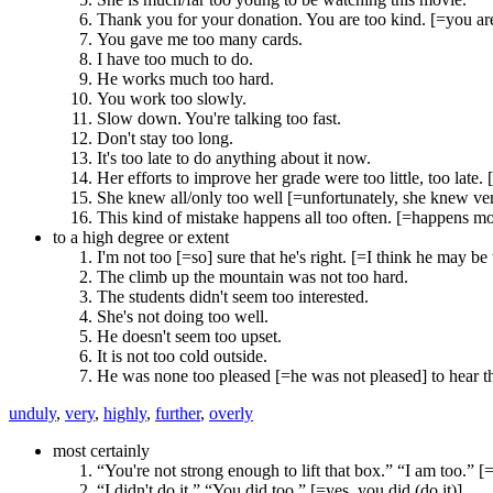
Thank you for your donation. You are too kind. [=you ar
You gave me too many cards.
I have too much to do.
He works much too hard.
You work too slowly.
Slow down. You're talking too fast.
Don't stay too long.
It's too late to do anything about it now.
Her efforts to improve her grade were too little, too lat
She knew all/only too well [=unfortunately, she knew ve
This kind of mistake happens all too often. [=happens mor
to a high degree or extent
I'm not too [=so] sure that he's right. [=I think he may b
The climb up the mountain was not too hard.
The students didn't seem too interested.
She's not doing too well.
He doesn't seem too upset.
It is not too cold outside.
He was none too pleased [=he was not pleased] to hear th
unduly
,
very
,
highly
,
further
,
overly
most certainly
“You're not strong enough to lift that box.” “I am too.” [
“I didn't do it.” “You did too.” [=yes, you did (do it)]