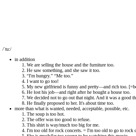
/ˈtuː/
in addition
We are selling the house and the furniture too.
He saw something, and she saw it too.
“I'm hungry.” “Me too.”
I want to go too!
My new girlfriend is funny and pretty—and rich too. [=b
He lost his job—and right after he bought a house too.
We decided not to go out that night. And it was a good 
He finally proposed to her. It's about time too.
more than what is wanted, needed, acceptable, possible, etc.
The soup is too hot.
The offer was too good to refuse.
This shirt is way/much too big for me.
I'm too old for rock concerts. = I'm too old to go to rock 
She is much/far too young to be watching this movie.