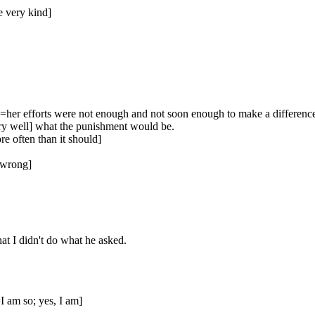
e very kind]
e. [=her efforts were not enough and not soon enough to make a differenc
ry well] what the punishment would be.
e often than it should]
e wrong]
at I didn't do what he asked.
=I am so; yes, I am]