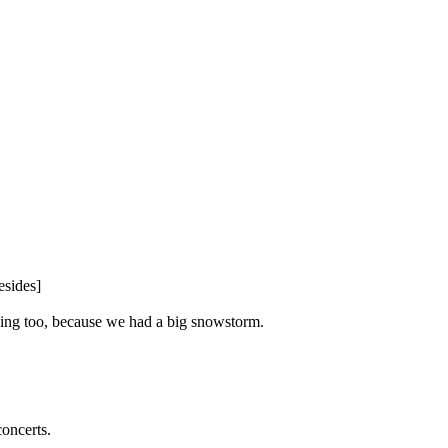
esides]
thing too, because we had a big snowstorm.
concerts.