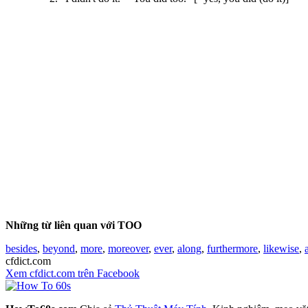
Những từ liên quan với TOO
besides
,
beyond
,
more
,
moreover
,
ever
,
along
,
furthermore
,
likewise
,
cfdict.com
Xem cfdict.com trên Facebook