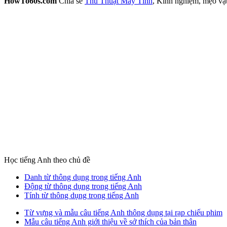
HowTo60s.com
Chia sẻ
Thủ Thuật Máy Tính
, Kinh nghiệm, mẹo vặ
Học tiếng Anh theo chủ đề
Danh từ thông dụng trong tiếng Anh
Động từ thông dụng trong tiếng Anh
Tính từ thông dụng trong tiếng Anh
Từ vựng và mẫu câu tiếng Anh thông dụng tại rạp chiếu phim
Mẫu câu tiếng Anh giới thiệu về sở thích của bản thân