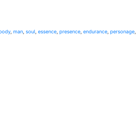
body
,
man
,
soul
,
essence
,
presence
,
endurance
,
personage
,