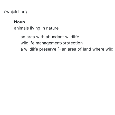
/ˈwajəldˌlaɪf/
Noun
animals living in nature
an area with abundant wildlife
wildlife management/protection
a wildlife preserve [=an area of land where wild