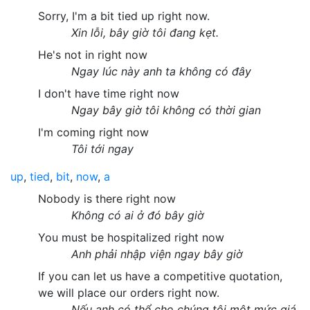
Sorry, I'm a bit tied up right now.
Xin lỗi, bây giờ tôi đang kẹt.
He's not in right now
Ngay lúc này anh ta không có đây
I don't have time right now
Ngay bây giờ tôi không có thời gian
I'm coming right now
Tôi tới ngay
up
,
tied
,
bit
,
now
,
a
Nobody is there right now
Không có ai ở đó bây giờ
You must be hospitalized right now
Anh phải nhập viện ngay bây giờ
If you can let us have a competitive quotation,
we will place our orders right now.
Nếu anh có thể cho chúng tôi một mức giá