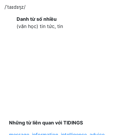
/ˈtaɪdɪŋz/
Danh từ số nhiều
(văn học) tin tức, tin
Những từ liên quan với TIDINGS
message
,
information
,
intelligence
,
advice