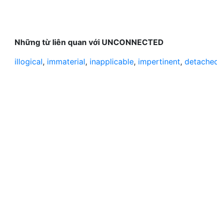
Những từ liên quan với UNCONNECTED
illogical
,
immaterial
,
inapplicable
,
impertinent
,
detache