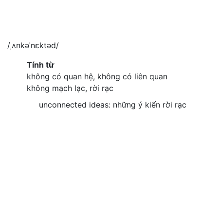
/ˌʌnkəˈnɛktəd/
Tính từ
không có quan hệ, không có liên quan
không mạch lạc, rời rạc
unconnected ideas: những ý kiến rời rạc