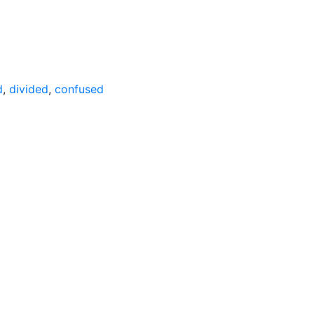
d
,
divided
,
confused