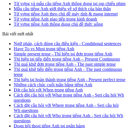
Từ vựng và mẫu câu tiếng Anh thông dụng tại rạp chiếu phim
Mẫu câu tiếng Anh giới thiệu về sở thích của bản thân
Từ vựng tiếng Anh theo chủ đề máy tính & mạng internet
Từ vựng tiếng Anh giao tiếp trong kinh doanh
Từ vựng tiếng Anh thông dụng chủ đề thức uống
Bài viết mới nhất
Ngữ pháp, cách dùng câu điều kiện - Conditional sentences
Have To vs Must trong tiếng Anh
Simple present tense - Thì hiện tại đơn trong tiếng Anh
Thì hiện tại tiếp diễn trong tiếng Anh – Present Continuous
Thì quá khứ đơn trong tiếng Anh - The past simple tense
Thì quá khứ tiếp diễn trong tiếng Anh - The past continuous
tense
Thì hiện tại hoàn thành trong tiếng Anh - Present perfect tense
Những cách chúc cuối tuần bằng tiếng Anh
Đặt câu hỏi với When trong tiếng Anh
Cách đặt câu hỏi với What trong tiếng Anh - Seri câu hỏi Wh
questions
Cách đặt câu hỏi với Where trong tiếng Anh - Seri câu hỏi
Wh questions
Cách đặt câu hỏi với Who trong tiếng Anh - Seri câu hỏi Wh
questions
Đoạn hội thoại tiếng Anh tại ngân hàng