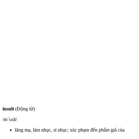
insult
(Động từ)
/ɪnˈsʌlt/
lăng mạ, làm nhục, sỉ nhục; xúc phạm đến phẩm giá của