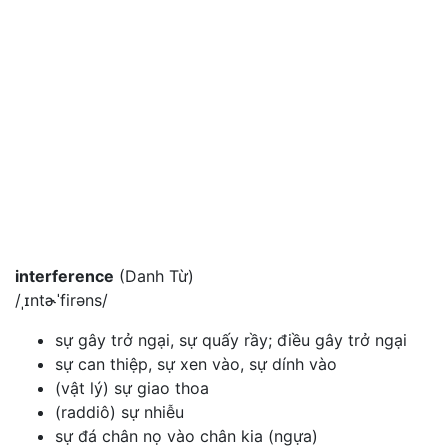
interference
(Danh Từ)
/ˌɪntɚˈfirəns/
sự gây trở ngại, sự quấy rầy; điều gây trở ngại
sự can thiệp, sự xen vào, sự dính vào
(vật lý) sự giao thoa
(raddiô) sự nhiễu
sự đá chân nọ vào chân kia (ngựa)