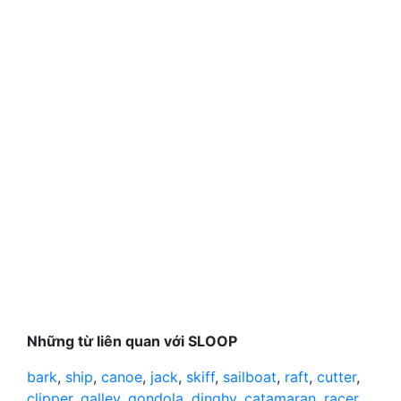
Những từ liên quan với SLOOP
bark
,
ship
,
canoe
,
jack
,
skiff
,
sailboat
,
raft
,
cutter
,
clipper
,
galley
,
gondola
,
dinghy
,
catamaran
,
racer