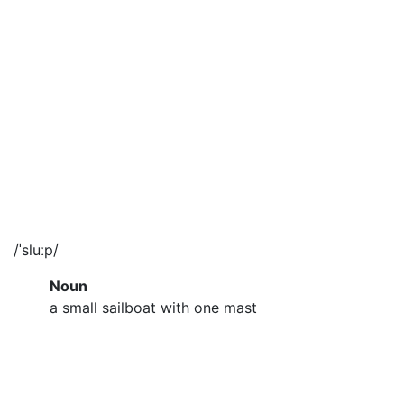
/ˈsluːp/
Noun
a small sailboat with one mast