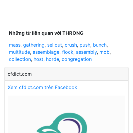
Những từ liên quan với THRONG
mass
,
gathering
,
sellout
,
crush
,
push
,
bunch
,
multitude
,
assemblage
,
flock
,
assembly
,
mob
,
collection
,
host
,
horde
,
congregation
cfdict.com
Xem cfdict.com trên Facebook