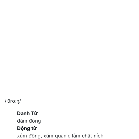
/ˈθrɑːŋ/
Danh Từ
đám đông
Động từ
xúm đông, xúm quanh; làm chật ních