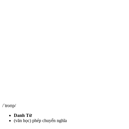
/ˈtroʊp/
Danh Từ
(văn học) phép chuyển nghĩa