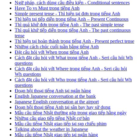
Ngữ pháp, cách dùng câu điều kiện - Conditional sentences
Have To vs Must trong tiếng Anh
Simple present tense - Thì hiện tại đơn trong tiếng Anh
Thì hiện tại tiếp diễn trong tiếng Anh – Present Continuous
Thì quá khứ đơn trong tiếng Anh - The past simple tense
Thì quá khứ tiếp diễn trong tiếng Anh - The past continuous
tense
Thì hiện tại hoàn thành trong tiếng Anh - Present perfect tense
Những cách chúc cuối tuần bằng tiếng Anh
Đặt câu hỏi với When trong tiếng Anh
Cách đặt câu hỏi với What trong tiếng Anh - Seri câu hỏi Wh
questions
Cách đặt câu hỏi với Where trong tiếng Anh - Seri câu hỏi
Wh questions
Cách đặt câu hỏi với Who trong tiếng Anh - Seri câu hỏi Wh
questions
Đoạn hội thoại tiếng Anh tại ngân hàng
English Japanese conversation at the bank
Japanese English conversation at the airport
Đoạn hội thoại tiếng Anh tại sân bay hay sử dụng
Mẫu câu tiếng Nhật thường gặp trong giao tiếp hằng ngày
Những câu giao tiếp tiếng Nhật cơ bản
Mẫu câu tiếng Nhật giao tiếp tại rạp chiếu phim
Talking about the weather in Japanese
Mẫu câu tiếng Nhật giao tiếp tại ngân hàng