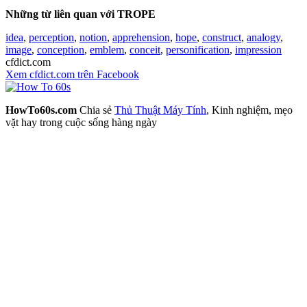
Những từ liên quan với TROPE
idea
,
perception
,
notion
,
apprehension
,
hope
,
construct
,
analogy
,
image
,
conception
,
emblem
,
conceit
,
personification
,
impression
cfdict.com
Xem cfdict.com trên Facebook
HowTo60s.com
Chia sẻ
Thủ Thuật Máy Tính
, Kinh nghiệm, mẹo
vặt hay trong cuộc sống hàng ngày