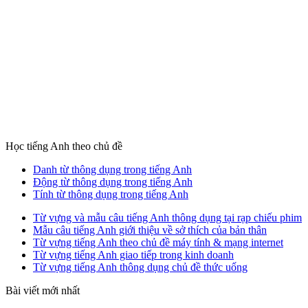
Học tiếng Anh theo chủ đề
Danh từ thông dụng trong tiếng Anh
Động từ thông dụng trong tiếng Anh
Tính từ thông dụng trong tiếng Anh
Từ vựng và mẫu câu tiếng Anh thông dụng tại rạp chiếu phim
Mẫu câu tiếng Anh giới thiệu về sở thích của bản thân
Từ vựng tiếng Anh theo chủ đề máy tính & mạng internet
Từ vựng tiếng Anh giao tiếp trong kinh doanh
Từ vựng tiếng Anh thông dụng chủ đề thức uống
Bài viết mới nhất