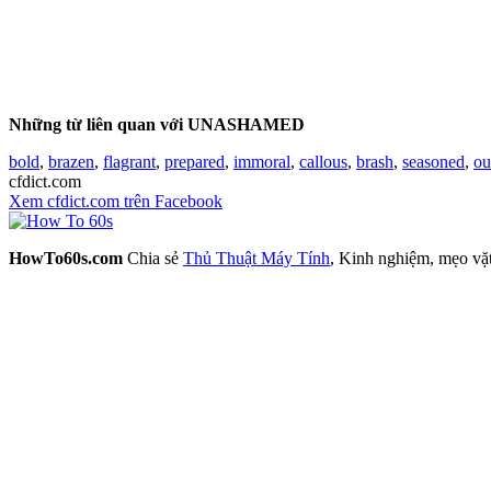
Những từ liên quan với UNASHAMED
bold
,
brazen
,
flagrant
,
prepared
,
immoral
,
callous
,
brash
,
seasoned
,
ou
cfdict.com
Xem cfdict.com trên Facebook
HowTo60s.com
Chia sẻ
Thủ Thuật Máy Tính
, Kinh nghiệm, mẹo vặ