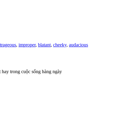
trageous
,
improper
,
blatant
,
cheeky
,
audacious
t hay trong cuộc sống hàng ngày