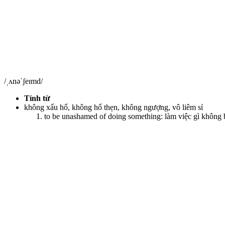
/ˌʌnəˈʃeɪmd/
Tính từ
không xấu hổ, không hổ thẹn, không ngượng, vô liêm sỉ
to be unashamed of doing something: làm việc gì không 