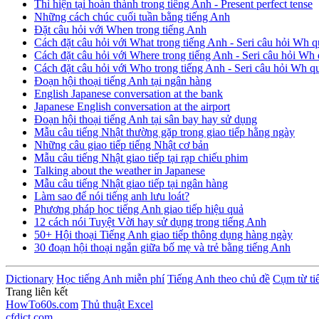
Thì hiện tại hoàn thành trong tiếng Anh - Present perfect tense
Những cách chúc cuối tuần bằng tiếng Anh
Đặt câu hỏi với When trong tiếng Anh
Cách đặt câu hỏi với What trong tiếng Anh - Seri câu hỏi Wh q
Cách đặt câu hỏi với Where trong tiếng Anh - Seri câu hỏi Wh 
Cách đặt câu hỏi với Who trong tiếng Anh - Seri câu hỏi Wh q
Đoạn hội thoại tiếng Anh tại ngân hàng
English Japanese conversation at the bank
Japanese English conversation at the airport
Đoạn hội thoại tiếng Anh tại sân bay hay sử dụng
Mẫu câu tiếng Nhật thường gặp trong giao tiếp hằng ngày
Những câu giao tiếp tiếng Nhật cơ bản
Mẫu câu tiếng Nhật giao tiếp tại rạp chiếu phim
Talking about the weather in Japanese
Mẫu câu tiếng Nhật giao tiếp tại ngân hàng
Làm sao để nói tiếng anh lưu loát?
Phương pháp học tiếng Anh giao tiếp hiệu quả
12 cách nói Tuyệt Vời hay sử dụng trong tiếng Anh
50+ Hội thoại Tiếng Anh giao tiếp thông dụng hàng ngày
30 đoạn hội thoại ngắn giữa bố mẹ và trẻ bằng tiếng Anh
Dictionary
Học tiếng Anh miễn phí
Tiếng Anh theo chủ đề
Cụm từ ti
Trang liên kết
HowTo60s.com
Thủ thuật Excel
cfdict.com