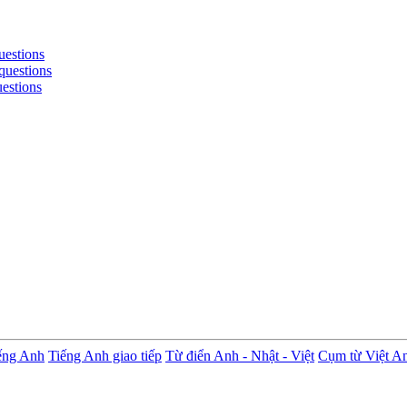
uestions
questions
uestions
ếng Anh
Tiếng Anh giao tiếp
Từ điển Anh - Nhật - Việt
Cụm từ Việt A