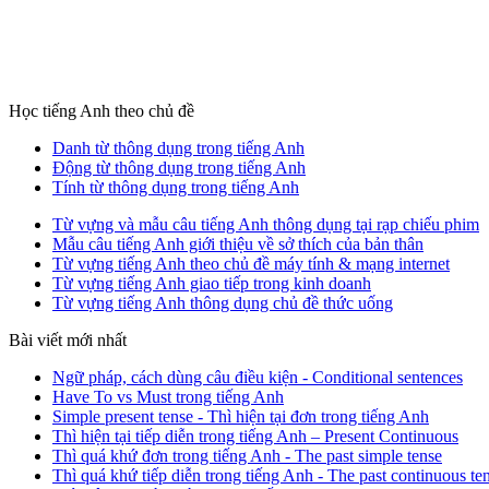
Học tiếng Anh theo chủ đề
Danh từ thông dụng trong tiếng Anh
Động từ thông dụng trong tiếng Anh
Tính từ thông dụng trong tiếng Anh
Từ vựng và mẫu câu tiếng Anh thông dụng tại rạp chiếu phim
Mẫu câu tiếng Anh giới thiệu về sở thích của bản thân
Từ vựng tiếng Anh theo chủ đề máy tính & mạng internet
Từ vựng tiếng Anh giao tiếp trong kinh doanh
Từ vựng tiếng Anh thông dụng chủ đề thức uống
Bài viết mới nhất
Ngữ pháp, cách dùng câu điều kiện - Conditional sentences
Have To vs Must trong tiếng Anh
Simple present tense - Thì hiện tại đơn trong tiếng Anh
Thì hiện tại tiếp diễn trong tiếng Anh – Present Continuous
Thì quá khứ đơn trong tiếng Anh - The past simple tense
Thì quá khứ tiếp diễn trong tiếng Anh - The past continuous te