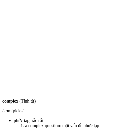
complex
(Tính từ)
/kɑmˈplɛks/
phức tạp, rắc rối
a complex question: một vấn đề phức tạp