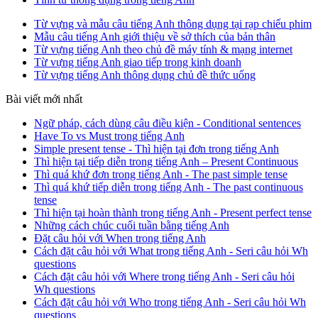
Từ vựng và mẫu câu tiếng Anh thông dụng tại rạp chiếu phim
Mẫu câu tiếng Anh giới thiệu về sở thích của bản thân
Từ vựng tiếng Anh theo chủ đề máy tính & mạng internet
Từ vựng tiếng Anh giao tiếp trong kinh doanh
Từ vựng tiếng Anh thông dụng chủ đề thức uống
Bài viết mới nhất
Ngữ pháp, cách dùng câu điều kiện - Conditional sentences
Have To vs Must trong tiếng Anh
Simple present tense - Thì hiện tại đơn trong tiếng Anh
Thì hiện tại tiếp diễn trong tiếng Anh – Present Continuous
Thì quá khứ đơn trong tiếng Anh - The past simple tense
Thì quá khứ tiếp diễn trong tiếng Anh - The past continuous
tense
Thì hiện tại hoàn thành trong tiếng Anh - Present perfect tense
Những cách chúc cuối tuần bằng tiếng Anh
Đặt câu hỏi với When trong tiếng Anh
Cách đặt câu hỏi với What trong tiếng Anh - Seri câu hỏi Wh
questions
Cách đặt câu hỏi với Where trong tiếng Anh - Seri câu hỏi
Wh questions
Cách đặt câu hỏi với Who trong tiếng Anh - Seri câu hỏi Wh
questions