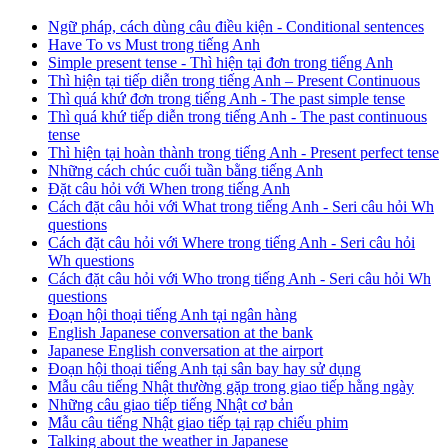
Ngữ pháp, cách dùng câu điều kiện - Conditional sentences
Have To vs Must trong tiếng Anh
Simple present tense - Thì hiện tại đơn trong tiếng Anh
Thì hiện tại tiếp diễn trong tiếng Anh – Present Continuous
Thì quá khứ đơn trong tiếng Anh - The past simple tense
Thì quá khứ tiếp diễn trong tiếng Anh - The past continuous
tense
Thì hiện tại hoàn thành trong tiếng Anh - Present perfect tense
Những cách chúc cuối tuần bằng tiếng Anh
Đặt câu hỏi với When trong tiếng Anh
Cách đặt câu hỏi với What trong tiếng Anh - Seri câu hỏi Wh
questions
Cách đặt câu hỏi với Where trong tiếng Anh - Seri câu hỏi
Wh questions
Cách đặt câu hỏi với Who trong tiếng Anh - Seri câu hỏi Wh
questions
Đoạn hội thoại tiếng Anh tại ngân hàng
English Japanese conversation at the bank
Japanese English conversation at the airport
Đoạn hội thoại tiếng Anh tại sân bay hay sử dụng
Mẫu câu tiếng Nhật thường gặp trong giao tiếp hằng ngày
Những câu giao tiếp tiếng Nhật cơ bản
Mẫu câu tiếng Nhật giao tiếp tại rạp chiếu phim
Talking about the weather in Japanese