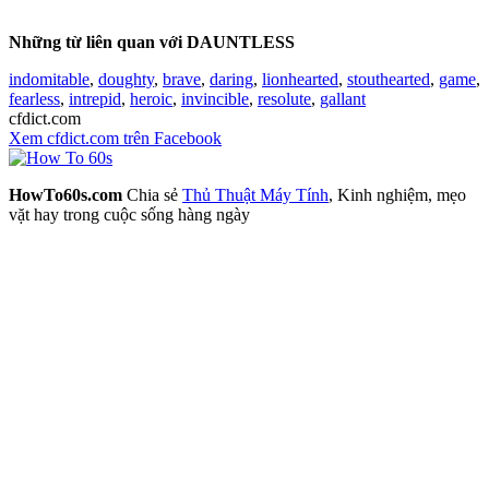
Những từ liên quan với DAUNTLESS
indomitable
,
doughty
,
brave
,
daring
,
lionhearted
,
stouthearted
,
game
,
fearless
,
intrepid
,
heroic
,
invincible
,
resolute
,
gallant
cfdict.com
Xem cfdict.com trên Facebook
HowTo60s.com
Chia sẻ
Thủ Thuật Máy Tính
, Kinh nghiệm, mẹo
vặt hay trong cuộc sống hàng ngày