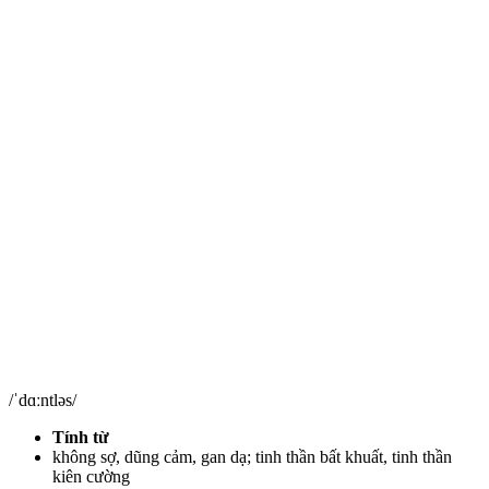
/ˈdɑːntləs/
Tính từ
không sợ, dũng cảm, gan dạ; tinh thần bất khuất, tinh thần
kiên cường