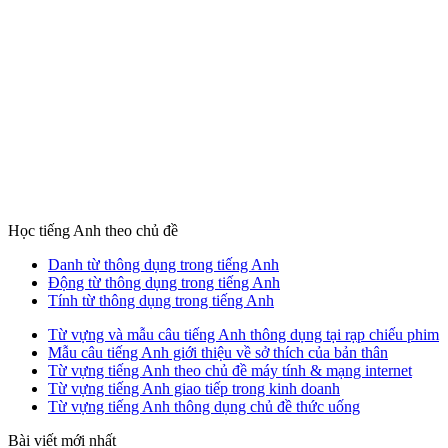
Học tiếng Anh theo chủ đề
Danh từ thông dụng trong tiếng Anh
Động từ thông dụng trong tiếng Anh
Tính từ thông dụng trong tiếng Anh
Từ vựng và mẫu câu tiếng Anh thông dụng tại rạp chiếu phim
Mẫu câu tiếng Anh giới thiệu về sở thích của bản thân
Từ vựng tiếng Anh theo chủ đề máy tính & mạng internet
Từ vựng tiếng Anh giao tiếp trong kinh doanh
Từ vựng tiếng Anh thông dụng chủ đề thức uống
Bài viết mới nhất