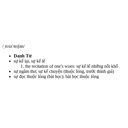
/ˌrɛsəˈteɪʃən/
Danh Từ
sự kể lại, sự kể lể
the recitation of one's woes: sự kể lể những nỗi khổ
sự ngâm thơ, sự kể chuyện (thuộc lòng, trước thính giả)
sự đọc thuộc lòng (bài học); bài học thuộc lòng