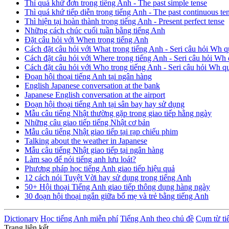
Thì quá khứ đơn trong tiếng Anh - The past simple tense
Thì quá khứ tiếp diễn trong tiếng Anh - The past continuous te
Thì hiện tại hoàn thành trong tiếng Anh - Present perfect tense
Những cách chúc cuối tuần bằng tiếng Anh
Đặt câu hỏi với When trong tiếng Anh
Cách đặt câu hỏi với What trong tiếng Anh - Seri câu hỏi Wh q
Cách đặt câu hỏi với Where trong tiếng Anh - Seri câu hỏi Wh 
Cách đặt câu hỏi với Who trong tiếng Anh - Seri câu hỏi Wh q
Đoạn hội thoại tiếng Anh tại ngân hàng
English Japanese conversation at the bank
Japanese English conversation at the airport
Đoạn hội thoại tiếng Anh tại sân bay hay sử dụng
Mẫu câu tiếng Nhật thường gặp trong giao tiếp hằng ngày
Những câu giao tiếp tiếng Nhật cơ bản
Mẫu câu tiếng Nhật giao tiếp tại rạp chiếu phim
Talking about the weather in Japanese
Mẫu câu tiếng Nhật giao tiếp tại ngân hàng
Làm sao để nói tiếng anh lưu loát?
Phương pháp học tiếng Anh giao tiếp hiệu quả
12 cách nói Tuyệt Vời hay sử dụng trong tiếng Anh
50+ Hội thoại Tiếng Anh giao tiếp thông dụng hàng ngày
30 đoạn hội thoại ngắn giữa bố mẹ và trẻ bằng tiếng Anh
Dictionary
Học tiếng Anh miễn phí
Tiếng Anh theo chủ đề
Cụm từ ti
Trang liên kết