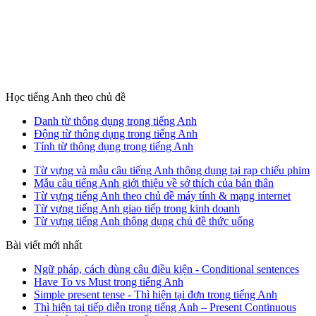
Học tiếng Anh theo chủ đề
Danh từ thông dụng trong tiếng Anh
Động từ thông dụng trong tiếng Anh
Tính từ thông dụng trong tiếng Anh
Từ vựng và mẫu câu tiếng Anh thông dụng tại rạp chiếu phim
Mẫu câu tiếng Anh giới thiệu về sở thích của bản thân
Từ vựng tiếng Anh theo chủ đề máy tính & mạng internet
Từ vựng tiếng Anh giao tiếp trong kinh doanh
Từ vựng tiếng Anh thông dụng chủ đề thức uống
Bài viết mới nhất
Ngữ pháp, cách dùng câu điều kiện - Conditional sentences
Have To vs Must trong tiếng Anh
Simple present tense - Thì hiện tại đơn trong tiếng Anh
Thì hiện tại tiếp diễn trong tiếng Anh – Present Continuous