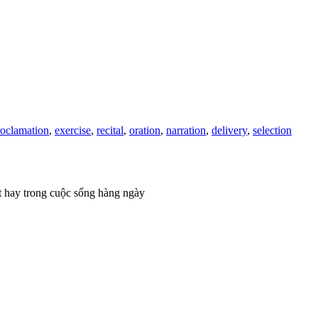
roclamation
,
exercise
,
recital
,
oration
,
narration
,
delivery
,
selection
t hay trong cuộc sống hàng ngày