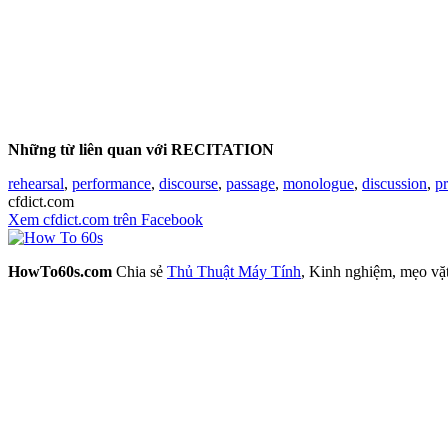
Những từ liên quan với RECITATION
rehearsal
,
performance
,
discourse
,
passage
,
monologue
,
discussion
,
p
cfdict.com
Xem cfdict.com trên Facebook
HowTo60s.com
Chia sẻ
Thủ Thuật Máy Tính
, Kinh nghiệm, mẹo vặ