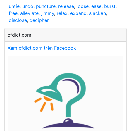
untie
,
undo
,
puncture
,
release
,
loose
,
ease
,
burst
,
free
,
alleviate
,
jimmy
,
relax
,
expand
,
slacken
,
disclose
,
decipher
cfdict.com
Xem cfdict.com trên Facebook