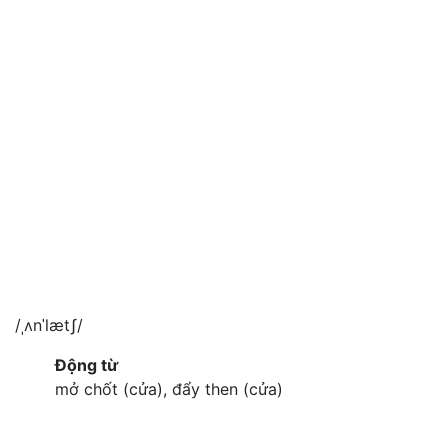
/ˌʌnˈlætʃ/
Động từ
mở chốt (cửa), đẩy then (cửa)