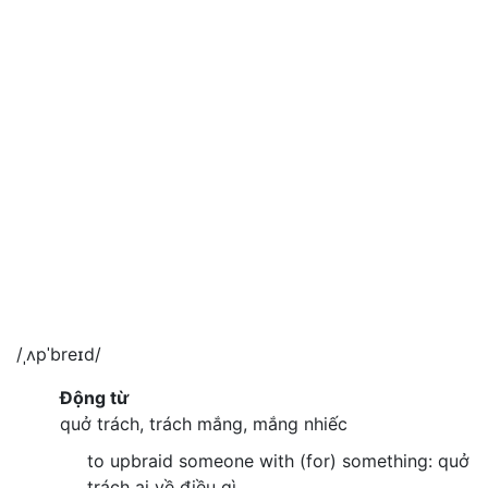
/ˌʌpˈbreɪd/
Động từ
quở trách, trách mắng, mắng nhiếc
to upbraid someone with (for) something: quở
trách ai về điều gì