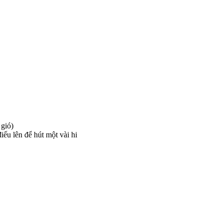
 gió)
iếu lên để hút một vài hi