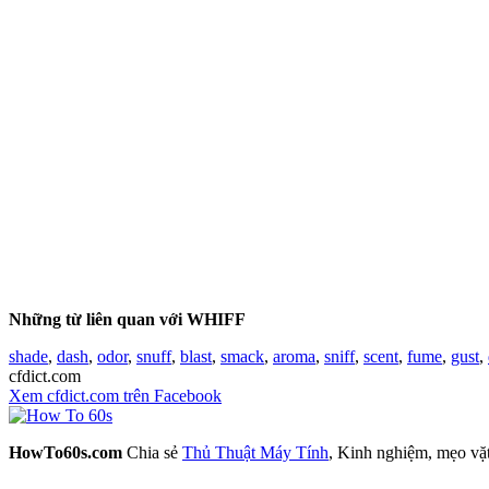
Những từ liên quan với WHIFF
shade
,
dash
,
odor
,
snuff
,
blast
,
smack
,
aroma
,
sniff
,
scent
,
fume
,
gust
,
cfdict.com
Xem cfdict.com trên Facebook
HowTo60s.com
Chia sẻ
Thủ Thuật Máy Tính
, Kinh nghiệm, mẹo vặ