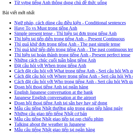
Từ vựng tiếng Anh thông dụng chủ đề thức uống
Bài viết mới nhất
Ngữ pháp, cách dùng câu điều kiện - Conditional sentences
Have To vs Must trong tiếng Anh
Simple present tense - Thì hiện tại đơn trong tiếng Anh
Thì hiện tại tiếp diễn trong tiếng Anh – Present Continuous
Thì quá khứ đơn trong tiếng Anh - The past simple tense
Thì quá khứ tiếp diễn trong tiếng Anh - The past continuous te
Thì hiện tại hoàn thành trong tiếng Anh - Present perfect tense
Những cách chúc cuối tuần bằng tiếng Anh
Đặt câu hỏi với When trong tiếng Anh
Cách đặt câu hỏi với What trong tiếng Anh - Seri câu hỏi Wh q
Cách đặt câu hỏi với Where trong tiếng Anh - Seri câu hỏi Wh 
Cách đặt câu hỏi với Who trong tiếng Anh - Seri câu hỏi Wh q
Đoạn hội thoại tiếng Anh tại ngân hàng
English Japanese conversation at the bank
Japanese English conversation at the airport
Đoạn hội thoại tiếng Anh tại sân bay hay sử dụng
Mẫu câu tiếng Nhật thường gặp trong giao tiếp hằng ngày
Những câu giao tiếp tiếng Nhật cơ bản
Mẫu câu tiếng Nhật giao tiếp tại rạp chiếu phim
Talking about the weather in Japanese
Mẫu câu tiếng Nhật giao tiếp tại ngân hàng