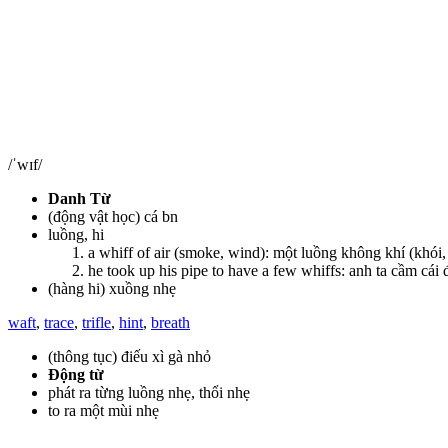
/ˈwɪf/
Danh Từ
(động vật học) cá bn
luồng, hi
a whiff of air (smoke, wind): một luồng không khí (khói,
he took up his pipe to have a few whiffs: anh ta cầm cái đ
(hàng hi) xuồng nhẹ
waft
,
trace
,
trifle
,
hint
,
breath
(thông tục) điếu xì gà nhỏ
Động từ
phát ra từng luồng nhẹ, thổi nhẹ
to ra một mùi nhẹ