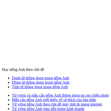
Học tiếng Anh theo chủ đề
Danh từ thông dụng trong tiếng Anh
Động từ thông dụng trong tiếng Anh
Tính từ thông dụng trong tiếng Anh
Từ vựng và mẫu câu tiếng Anh thông dụng tại rạp chiếu phim
Mẫu câu tiếng Anh giới thiệu về sở thích của bản thân
Từ vựng tiếng Anh theo chủ đề máy tính & mạng internet
Từ vựng tiếng Anh giao tiếp trong kinh doanh