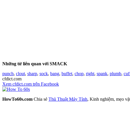
Những từ liên quan với SMACK
punch
,
clout
,
sharp
,
sock
,
bang
,
buffet
,
chop
,
right
,
spank
,
plumb
,
cuf
cfdict.com
Xem cfdict.com trên Facebook
HowTo60s.com
Chia sẻ
Thủ Thuật Máy Tính
, Kinh nghiệm, mẹo vặ