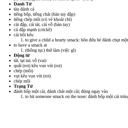
Danh Từ
tàu đánh cá
tiếng bốp, tiếng chát (bàn tay đập)
tiếng chép môi (có vẻ khoái chí)
cái đập, cái tát, cái vỗ (bàn tay)
cú đập mạnh (crickê)
cái hôi kêu
to give a child a hearty smack: hôn đứa bé đánh chụt một
to have a smack at
(thông tục) thử làm (việc gì)
Động từ
tát, tạt tai; vỗ (vai)
quất (roi) kêu vun vút (roi)
chép (môi)
vụt kêu vun vút (roi)
chép môi
Trạng Từ
đánh bốp một cái, đánh chát một cái; đúng ngay vào
to hit someone smack on the nose: đánh bốp một cái trún