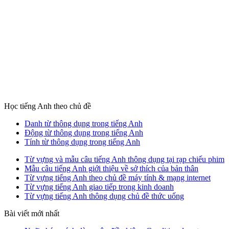
Học tiếng Anh theo chủ đề
Danh từ thông dụng trong tiếng Anh
Động từ thông dụng trong tiếng Anh
Tính từ thông dụng trong tiếng Anh
Từ vựng và mẫu câu tiếng Anh thông dụng tại rạp chiếu phim
Mẫu câu tiếng Anh giới thiệu về sở thích của bản thân
Từ vựng tiếng Anh theo chủ đề máy tính & mạng internet
Từ vựng tiếng Anh giao tiếp trong kinh doanh
Từ vựng tiếng Anh thông dụng chủ đề thức uống
Bài viết mới nhất