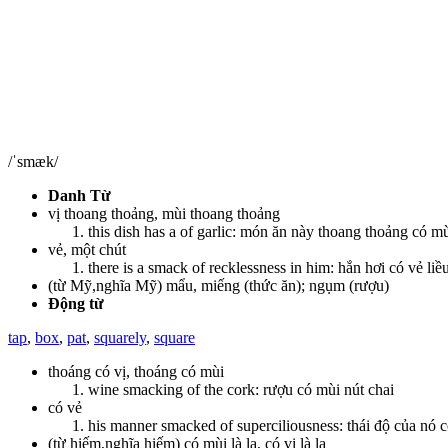
/ˈsmæk/
Danh Từ
vị thoang thoảng, mùi thoang thoảng
this dish has a of garlic: món ăn này thoang thoảng có mù
vẻ, một chút
there is a smack of recklessness in him: hắn hơi có vẻ liề
(từ Mỹ,nghĩa Mỹ) mẩu, miếng (thức ăn); ngụm (rượu)
Động từ
tap
,
box
,
pat
,
squarely
,
square
thoáng có vị, thoáng có mùi
wine smacking of the cork: rượu có mùi nút chai
có vẻ
his manner smacked of superciliousness: thái độ của nó 
(từ hiếm,nghĩa hiếm) có mùi là lạ, có vị là lạ