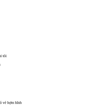
i tỏi
u
có vẻ hợm hĩnh