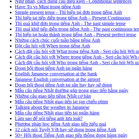
Ngữ pháp, cách dùng câu điều kiện - Conditional sentences
Have To vs Must trong tiếng Anh
Simple present tense - Thì hiện tại đơn trong tiếng Anh
Thì hiện tại tiếp diễn trong tiếng Anh – Present Continuous
Thì quá khứ đơn trong tiếng Anh - The past simple tense
Thì quá khứ tiếp diễn trong tiếng Anh - The past continuous te
Thì hiện tại hoàn thành trong tiếng Anh - Present perfect tense
Những cách chúc cuối tuần bằng tiếng Anh
Đặt câu hỏi với When trong tiếng Anh
Cách đặt câu hỏi với What trong tiếng Anh - Seri câu hỏi Wh q
Cách đặt câu hỏi với Where trong tiếng Anh - Seri câu hỏi Wh 
Cách đặt câu hỏi với Who trong tiếng Anh - Seri câu hỏi Wh q
Đoạn hội thoại tiếng Anh tại ngân hàng
English Japanese conversation at the bank
Japanese English conversation at the airport
Đoạn hội thoại tiếng Anh tại sân bay hay sử dụng
Mẫu câu tiếng Nhật thường gặp trong giao tiếp hằng ngày
Những câu giao tiếp tiếng Nhật cơ bản
Mẫu câu tiếng Nhật giao tiếp tại rạp chiếu phim
Talking about the weather in Japanese
Mẫu câu tiếng Nhật giao tiếp tại ngân hàng
Làm sao để nói tiếng anh lưu loát?
Phương pháp học tiếng Anh giao tiếp hiệu quả
12 cách nói Tuyệt Vời hay sử dụng trong tiếng Anh
50+ Hội thoại Tiếng Anh giao tiếp thông dụng hàng ngày