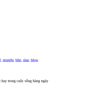
f
,
straight
,
blip
,
slap
,
blow
t hay trong cuộc sống hàng ngày