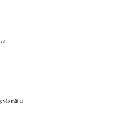
 cái
g vào mũi ai