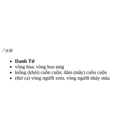
/ˈriːθ/
Danh Từ
vòng hoa; vòng hoa tang
luồng (khói) cuồn cuộn; đám (mây) cuồn cuộn
(thơ ca) vòng người xem, vòng người nhảy múa