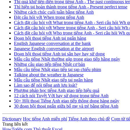
Thì quá khứ tiếp diễn trong tiếng Anh - The past continuous te
Thì hiện tại hoàn thành trong tiếng Anh - Present perfect tense
Những cách chúc cuối tuần bằng tiếng Anh
Đặt câu hỏi với When trong tiếng Anh
Cách đặt câu hỏi với What trong tiếng Anh - Seri câu hỏi Wh q
Cách đặt câu hỏi với Where trong tiếng Anh - Seri câu hỏi Wh 
Cách đặt câu hỏi với Who trong tiếng Anh - Seri câu hỏi Wh q
Đoạn hội thoại tiếng Anh tại ngân hàng
English Japanese conversation at the bank
Japanese English conversation at the airport
Đoạn hội thoại tiếng Anh tại sân bay hay sử dụng
Mẫu câu tiếng Nhật thường gặp trong giao tiếp hằng ngày
Những câu giao tiếp tiếng Nhật cơ bản
Mẫu câu tiếng Nhật giao tiếp tại rạp chiếu phim
Talking about the weather in Japanese
Mẫu câu tiếng Nhật giao tiếp tại ngân hàng
Làm sao để nói tiếng anh lưu loát?
Phương pháp học tiếng Anh giao tiếp hiệu quả
12 cách nói Tuyệt Vời hay sử dụng trong tiếng Anh
50+ Hội thoại Tiếng Anh giao tiếp thông dụng hàng ngày
30 đoạn hội thoại ngắn giữa bố mẹ và trẻ bằng tiếng Anh
Dictionary
Học tiếng Anh miễn phí
Tiếng Anh theo chủ đề
Cụm từ ti
Trang liên kết
HowTo60s.com
Thủ thuật Excel