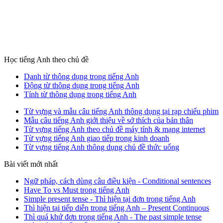
Học tiếng Anh theo chủ đề
Danh từ thông dụng trong tiếng Anh
Động từ thông dụng trong tiếng Anh
Tính từ thông dụng trong tiếng Anh
Từ vựng và mẫu câu tiếng Anh thông dụng tại rạp chiếu phim
Mẫu câu tiếng Anh giới thiệu về sở thích của bản thân
Từ vựng tiếng Anh theo chủ đề máy tính & mạng internet
Từ vựng tiếng Anh giao tiếp trong kinh doanh
Từ vựng tiếng Anh thông dụng chủ đề thức uống
Bài viết mới nhất
Ngữ pháp, cách dùng câu điều kiện - Conditional sentences
Have To vs Must trong tiếng Anh
Simple present tense - Thì hiện tại đơn trong tiếng Anh
Thì hiện tại tiếp diễn trong tiếng Anh – Present Continuous
Thì quá khứ đơn trong tiếng Anh - The past simple tense