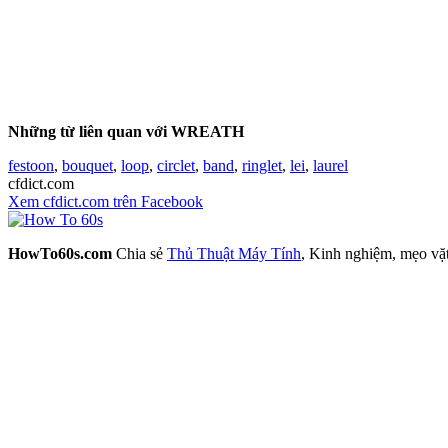
Những từ liên quan với WREATH
festoon
,
bouquet
,
loop
,
circlet
,
band
,
ringlet
,
lei
,
laurel
cfdict.com
Xem cfdict.com trên Facebook
HowTo60s.com
Chia sẻ
Thủ Thuật Máy Tính
, Kinh nghiệm, mẹo vặ