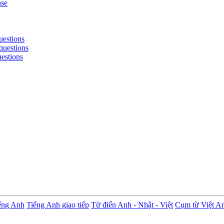
nse
uestions
questions
uestions
ếng Anh
Tiếng Anh giao tiếp
Từ điển Anh - Nhật - Việt
Cụm từ Việt A