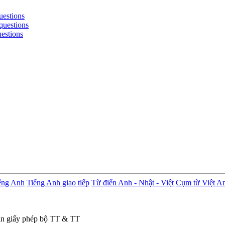
uestions
questions
uestions
ếng Anh
Tiếng Anh giao tiếp
Từ điển Anh - Nhật - Việt
Cụm từ Việt A
in giấy phép bộ TT & TT