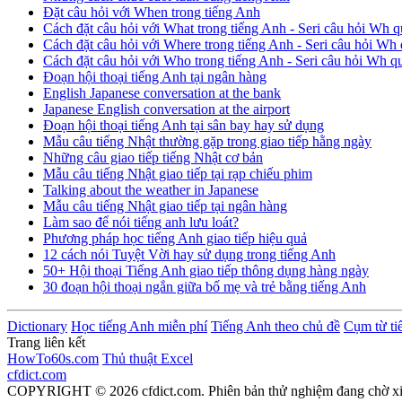
Đặt câu hỏi với When trong tiếng Anh
Cách đặt câu hỏi với What trong tiếng Anh - Seri câu hỏi Wh q
Cách đặt câu hỏi với Where trong tiếng Anh - Seri câu hỏi Wh 
Cách đặt câu hỏi với Who trong tiếng Anh - Seri câu hỏi Wh q
Đoạn hội thoại tiếng Anh tại ngân hàng
English Japanese conversation at the bank
Japanese English conversation at the airport
Đoạn hội thoại tiếng Anh tại sân bay hay sử dụng
Mẫu câu tiếng Nhật thường gặp trong giao tiếp hằng ngày
Những câu giao tiếp tiếng Nhật cơ bản
Mẫu câu tiếng Nhật giao tiếp tại rạp chiếu phim
Talking about the weather in Japanese
Mẫu câu tiếng Nhật giao tiếp tại ngân hàng
Làm sao để nói tiếng anh lưu loát?
Phương pháp học tiếng Anh giao tiếp hiệu quả
12 cách nói Tuyệt Vời hay sử dụng trong tiếng Anh
50+ Hội thoại Tiếng Anh giao tiếp thông dụng hàng ngày
30 đoạn hội thoại ngắn giữa bố mẹ và trẻ bằng tiếng Anh
Dictionary
Học tiếng Anh miễn phí
Tiếng Anh theo chủ đề
Cụm từ ti
Trang liên kết
HowTo60s.com
Thủ thuật Excel
cfdict.com
COPYRIGHT © 2026 cfdict.com. Phiên bản thử nghiệm đang chờ x