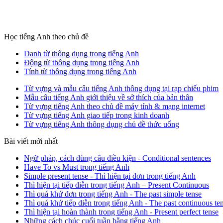
Học tiếng Anh theo chủ đề
Danh từ thông dụng trong tiếng Anh
Động từ thông dụng trong tiếng Anh
Tính từ thông dụng trong tiếng Anh
Từ vựng và mẫu câu tiếng Anh thông dụng tại rạp chiếu phim
Mẫu câu tiếng Anh giới thiệu về sở thích của bản thân
Từ vựng tiếng Anh theo chủ đề máy tính & mạng internet
Từ vựng tiếng Anh giao tiếp trong kinh doanh
Từ vựng tiếng Anh thông dụng chủ đề thức uống
Bài viết mới nhất
Ngữ pháp, cách dùng câu điều kiện - Conditional sentences
Have To vs Must trong tiếng Anh
Simple present tense - Thì hiện tại đơn trong tiếng Anh
Thì hiện tại tiếp diễn trong tiếng Anh – Present Continuous
Thì quá khứ đơn trong tiếng Anh - The past simple tense
Thì quá khứ tiếp diễn trong tiếng Anh - The past continuous te
Thì hiện tại hoàn thành trong tiếng Anh - Present perfect tense
Những cách chúc cuối tuần bằng tiếng Anh