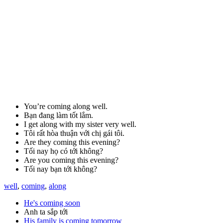
You’re coming along well.
Bạn đang làm tốt lắm.
I get along with my sister very well.
Tôi rất hòa thuận với chị gái tôi.
Are they coming this evening?
Tối nay họ có tới không?
Are you coming this evening?
Tối nay bạn tới không?
well
,
coming
,
along
He's coming soon
Anh ta sắp tới
His family is coming tomorrow