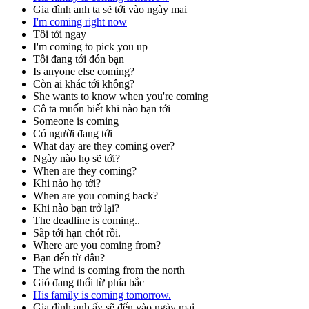
Gia đình anh ta sẽ tới vào ngày mai
I'm coming right now
Tôi tới ngay
I'm coming to pick you up
Tôi đang tới đón bạn
Is anyone else coming?
Còn ai khác tới không?
She wants to know when you're coming
Cô ta muốn biết khi nào bạn tới
Someone is coming
Có người đang tới
What day are they coming over?
Ngày nào họ sẽ tới?
When are they coming?
Khi nào họ tới?
When are you coming back?
Khi nào bạn trở lại?
The deadline is coming..
Sắp tới hạn chót rồi.
Where are you coming from?
Bạn đến từ đâu?
The wind is coming from the north
Gió đang thổi từ phía bắc
His family is coming tomorrow.
Gia đình anh ấy sẽ đến vào ngày mai