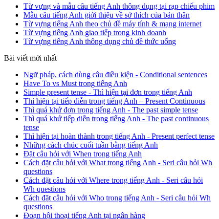
Từ vựng và mẫu câu tiếng Anh thông dụng tại rạp chiếu phim
Mẫu câu tiếng Anh giới thiệu về sở thích của bản thân
Từ vựng tiếng Anh theo chủ đề máy tính & mạng internet
Từ vựng tiếng Anh giao tiếp trong kinh doanh
Từ vựng tiếng Anh thông dụng chủ đề thức uống
Bài viết mới nhất
Ngữ pháp, cách dùng câu điều kiện - Conditional sentences
Have To vs Must trong tiếng Anh
Simple present tense - Thì hiện tại đơn trong tiếng Anh
Thì hiện tại tiếp diễn trong tiếng Anh – Present Continuous
Thì quá khứ đơn trong tiếng Anh - The past simple tense
Thì quá khứ tiếp diễn trong tiếng Anh - The past continuous
tense
Thì hiện tại hoàn thành trong tiếng Anh - Present perfect tense
Những cách chúc cuối tuần bằng tiếng Anh
Đặt câu hỏi với When trong tiếng Anh
Cách đặt câu hỏi với What trong tiếng Anh - Seri câu hỏi Wh
questions
Cách đặt câu hỏi với Where trong tiếng Anh - Seri câu hỏi
Wh questions
Cách đặt câu hỏi với Who trong tiếng Anh - Seri câu hỏi Wh
questions
Đoạn hội thoại tiếng Anh tại ngân hàng