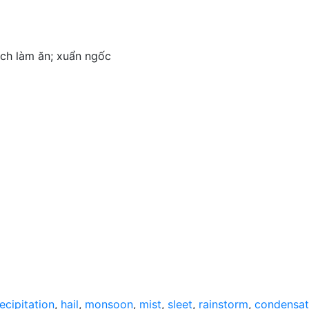
ách làm ăn; xuẩn ngốc
ecipitation
,
hail
,
monsoon
,
mist
,
sleet
,
rainstorm
,
condensat