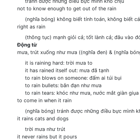
tránh được những điều bực mình khó chịu
not to know enough to get out of the rain
(nghĩa bóng) không biết tính toán, không biết c
right as rain
(thông tục) mạnh giỏi cả; tốt lành cả; đâu vào đ
Động từ
mưa, trút xuống như mưa ((nghĩa đen) & (nghĩa bón
it is raining hard: trời mưa to
it has rained itself out: mưa đã tạnh
to rain blows on someone: đấm ai túi bụi
to rain bullets: bắn đạn như mưa
to rain tears: khóc như mưa, nước mắt giàn giụa
to come in when it rain
(nghĩa bóng) tránh được những điều bực mình k
it rains cats and dogs
trời mưa như trút
it never rains but it pours