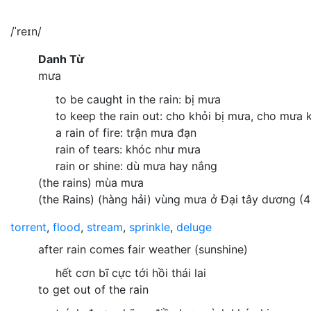
/ˈreɪn/
Danh Từ
mưa
to be caught in the rain: bị mưa
to keep the rain out: cho khỏi bị mưa, cho mưa 
a rain of fire: trận mưa đạn
rain of tears: khóc như mưa
rain or shine: dù mưa hay nắng
(the rains) mùa mưa
(the Rains) (hàng hải) vùng mưa ở Đại tây dương (4
torrent
,
flood
,
stream
,
sprinkle
,
deluge
after rain comes fair weather (sunshine)
hết cơn bĩ cực tới hồi thái lai
to get out of the rain