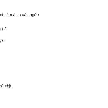
ách làm ăn; xuẩn ngốc
ó cả
g))
hó chịu