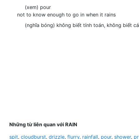
(xem) pour
not to know enough to go in when it rains
(nghĩa bóng) không biết tính toán, không biết c
Những từ liên quan với RAIN
spit
,
cloudburst
,
drizzle
,
flurry
,
rainfall
,
pour
,
shower
,
pr