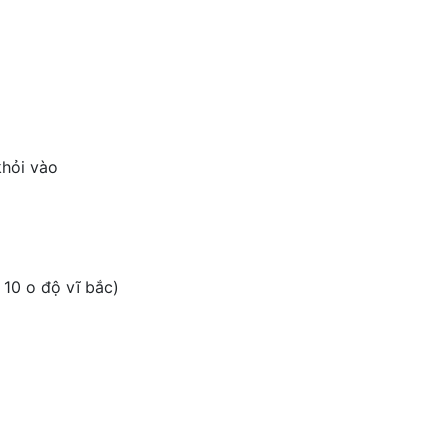
khỏi vào
 10 o độ vĩ bắc)