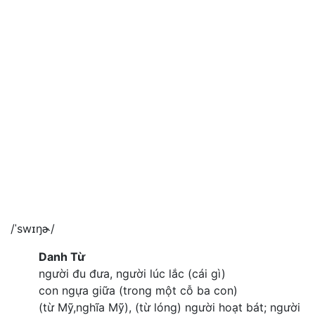
/ˈswɪŋɚ/
Danh Từ
người đu đưa, người lúc lắc (cái gì)
con ngựa giữa (trong một cỗ ba con)
(từ Mỹ,nghĩa Mỹ), (từ lóng) người hoạt bát; người