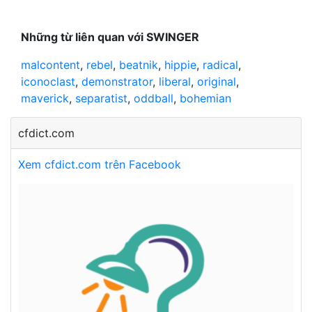
Những từ liên quan với SWINGER
malcontent
,
rebel
,
beatnik
,
hippie
,
radical
,
iconoclast
,
demonstrator
,
liberal
,
original
,
maverick
,
separatist
,
oddball
,
bohemian
cfdict.com
Xem cfdict.com trên Facebook