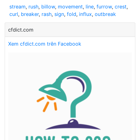
stream
,
rush
,
billow
,
movement
,
line
,
furrow
,
crest
,
curl
,
breaker
,
rash
,
sign
,
fold
,
influx
,
outbreak
cfdict.com
Xem cfdict.com trên Facebook