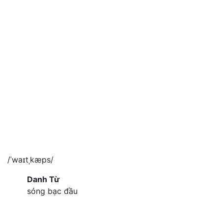
/ˈwaɪtˌkæps/
Danh Từ
sóng bạc đầu