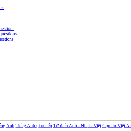
nse
uestions
questions
uestions
ếng Anh
Tiếng Anh giao tiếp
Từ điển Anh - Nhật - Việt
Cụm từ Việt A