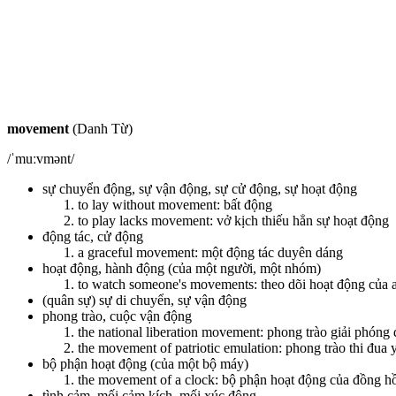
movement
(Danh Từ)
/ˈmuːvmənt/
sự chuyển động, sự vận động, sự cử động, sự hoạt động
to lay without movement: bất động
to play lacks movement: vở kịch thiếu hẳn sự hoạt động
động tác, cử động
a graceful movement: một động tác duyên dáng
hoạt động, hành động (của một người, một nhóm)
to watch someone's movements: theo dõi hoạt động của a
(quân sự) sự di chuyển, sự vận động
phong trào, cuộc vận động
the national liberation movement: phong trào giải phóng 
the movement of patriotic emulation: phong trào thi đua
bộ phận hoạt động (của một bộ máy)
the movement of a clock: bộ phận hoạt động của đồng h
tình cảm, mối cảm kích, mối xúc động