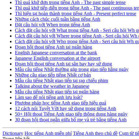
Thì quá khứ đơn trong tiếng Anh - The past simple tense
Thì quá khứ tiếp diễn trong tiếng Anh - The past continuous te
Thì hiện tại hoàn thành trong tiếng Anh - Present perfect tense
Những cách chúc cuối tuần bằng tiếng Anh
Đặt câu hỏi với When trong tiếng Anh
Cách đặt câu hỏi với What trong tiếng Anh - Seri câu hỏi Wh q
Cách đặt câu hỏi với Where trong tiếng Anh - Seri câu hỏi Wh 
Cách đặt câu hỏi với Who trong tiếng Anh - Seri câu hỏi Wh q
Đoạn hội thoại tiếng Anh tại ngân hàng
English Japanese conversation at the bank
Japanese English conversation at the airport
Đoạn hội thoại tiếng Anh tại sân bay hay sử dụng
Mẫu câu tiếng Nhật thường gặp trong giao tiếp hằng ngày
Những câu giao tiếp tiếng Nhật cơ bản
Mẫu câu tiếng Nhật giao tiếp tại rạp chiếu phim
Talking about the weather in Japanese
Mẫu câu tiếng Nhật giao tiếp tại ngân hàng
Làm sao để nói tiếng anh lưu loát?
Phương pháp học tiếng Anh giao tiếp hiệu quả
12 cách nói Tuyệt Vời hay sử dụng trong tiếng Anh
50+ Hội thoại Tiếng Anh giao tiếp thông dụng hàng ngày
30 đoạn hội thoại ngắn giữa bố mẹ và trẻ bằng tiếng Anh
Dictionary
Học tiếng Anh miễn phí
Tiếng Anh theo chủ đề
Cụm từ ti
Trang liên kết