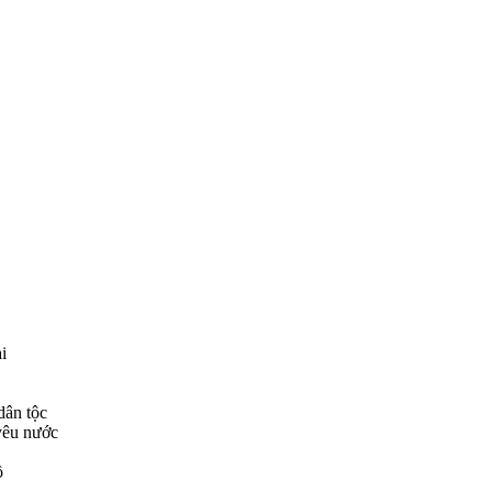
i
dân tộc
 yêu nước
ồ