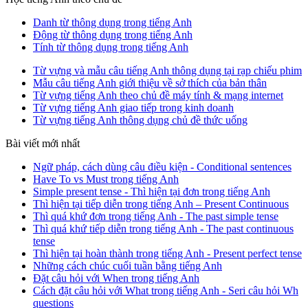
Danh từ thông dụng trong tiếng Anh
Động từ thông dụng trong tiếng Anh
Tính từ thông dụng trong tiếng Anh
Từ vựng và mẫu câu tiếng Anh thông dụng tại rạp chiếu phim
Mẫu câu tiếng Anh giới thiệu về sở thích của bản thân
Từ vựng tiếng Anh theo chủ đề máy tính & mạng internet
Từ vựng tiếng Anh giao tiếp trong kinh doanh
Từ vựng tiếng Anh thông dụng chủ đề thức uống
Bài viết mới nhất
Ngữ pháp, cách dùng câu điều kiện - Conditional sentences
Have To vs Must trong tiếng Anh
Simple present tense - Thì hiện tại đơn trong tiếng Anh
Thì hiện tại tiếp diễn trong tiếng Anh – Present Continuous
Thì quá khứ đơn trong tiếng Anh - The past simple tense
Thì quá khứ tiếp diễn trong tiếng Anh - The past continuous
tense
Thì hiện tại hoàn thành trong tiếng Anh - Present perfect tense
Những cách chúc cuối tuần bằng tiếng Anh
Đặt câu hỏi với When trong tiếng Anh
Cách đặt câu hỏi với What trong tiếng Anh - Seri câu hỏi Wh
questions