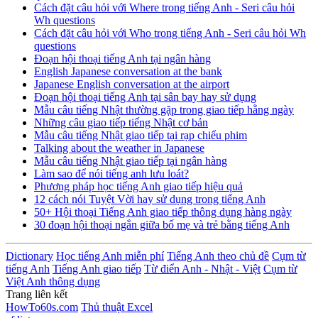
Cách đặt câu hỏi với Where trong tiếng Anh - Seri câu hỏi
Wh questions
Cách đặt câu hỏi với Who trong tiếng Anh - Seri câu hỏi Wh
questions
Đoạn hội thoại tiếng Anh tại ngân hàng
English Japanese conversation at the bank
Japanese English conversation at the airport
Đoạn hội thoại tiếng Anh tại sân bay hay sử dụng
Mẫu câu tiếng Nhật thường gặp trong giao tiếp hằng ngày
Những câu giao tiếp tiếng Nhật cơ bản
Mẫu câu tiếng Nhật giao tiếp tại rạp chiếu phim
Talking about the weather in Japanese
Mẫu câu tiếng Nhật giao tiếp tại ngân hàng
Làm sao để nói tiếng anh lưu loát?
Phương pháp học tiếng Anh giao tiếp hiệu quả
12 cách nói Tuyệt Vời hay sử dụng trong tiếng Anh
50+ Hội thoại Tiếng Anh giao tiếp thông dụng hàng ngày
30 đoạn hội thoại ngắn giữa bố mẹ và trẻ bằng tiếng Anh
Dictionary
Học tiếng Anh miễn phí
Tiếng Anh theo chủ đề
Cụm từ
tiếng Anh
Tiếng Anh giao tiếp
Từ điển Anh - Nhật - Việt
Cụm từ
Việt Anh thông dụng
Trang liên kết
HowTo60s.com
Thủ thuật Excel