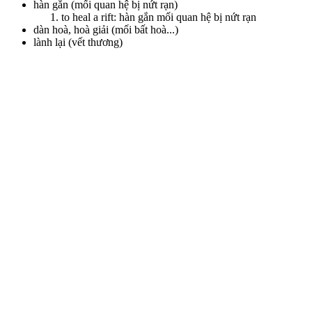
hàn gắn (mối quan hệ bị nứt rạn)
to heal a rift: hàn gắn mối quan hệ bị nứt rạn
dàn hoà, hoà giải (mối bất hoà...)
lành lại (vết thương)