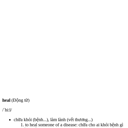
heal
(Động từ)
/ˈhiːl/
chữa khỏi (bệnh...), làm lành (vết thương...)
to heal someone of a disease: chữa cho ai khỏi bệnh gì