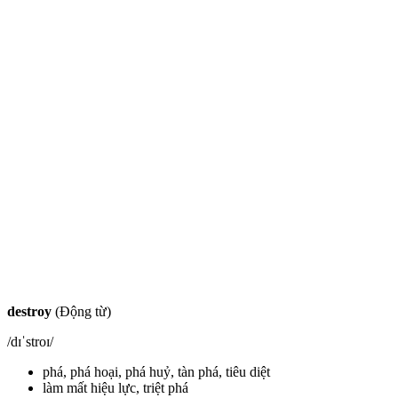
destroy
(Động từ)
/dɪˈstroɪ/
phá, phá hoại, phá huỷ, tàn phá, tiêu diệt
làm mất hiệu lực, triệt phá