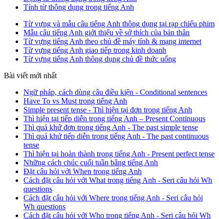
Tính từ thông dụng trong tiếng Anh
Từ vựng và mẫu câu tiếng Anh thông dụng tại rạp chiếu phim
Mẫu câu tiếng Anh giới thiệu về sở thích của bản thân
Từ vựng tiếng Anh theo chủ đề máy tính & mạng internet
Từ vựng tiếng Anh giao tiếp trong kinh doanh
Từ vựng tiếng Anh thông dụng chủ đề thức uống
Bài viết mới nhất
Ngữ pháp, cách dùng câu điều kiện - Conditional sentences
Have To vs Must trong tiếng Anh
Simple present tense - Thì hiện tại đơn trong tiếng Anh
Thì hiện tại tiếp diễn trong tiếng Anh – Present Continuous
Thì quá khứ đơn trong tiếng Anh - The past simple tense
Thì quá khứ tiếp diễn trong tiếng Anh - The past continuous
tense
Thì hiện tại hoàn thành trong tiếng Anh - Present perfect tense
Những cách chúc cuối tuần bằng tiếng Anh
Đặt câu hỏi với When trong tiếng Anh
Cách đặt câu hỏi với What trong tiếng Anh - Seri câu hỏi Wh
questions
Cách đặt câu hỏi với Where trong tiếng Anh - Seri câu hỏi
Wh questions
Cách đặt câu hỏi với Who trong tiếng Anh - Seri câu hỏi Wh