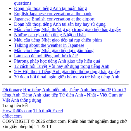
questions
Đoạn hội thoại tiếng Anh tại ngân hàng
English Japanese conversation at the bank
Japanese English conversation at the airport
Đoạn hội thoại tiếng Anh tại sân bay hay sử dụng
Mẫu câu tiếng Nhật thường gặp trong giao tiếp hằng ngày
Những câu giao tiếp tiếng Nhật cơ bản
Mẫu câu tiếng Nhật giao tiếp tại rạp chiếu phim
Talking about the weather in Japanese
Mẫu câu tiếng Nhật giao tiếp tại ngân hàng
Làm sao để nói tiếng anh lưu loát?
Phương pháp học tiếng Anh giao tiếp hiệu quả
12 cách nói Tuyệt Vời hay sử dụng trong tiếng Anh
50+ Hội thoại Tiếng Anh giao tiếp thông dụng hàng ngày
30 đoạn hội thoại ngắn giữa bố mẹ và trẻ bằng tiếng Anh
Dictionary
Học tiếng Anh miễn phí
Tiếng Anh theo chủ đề
Cụm từ
tiếng Anh
Tiếng Anh giao tiếp
Từ điển Anh - Nhật - Việt
Cụm từ
Việt Anh thông dụng
Trang liên kết
HowTo60s.com
Thủ thuật Excel
cfdict.com
COPYRIGHT © 2026 cfdict.com. Phiên bản thử nghiệm đang chờ
xin giấy phép bộ TT & TT