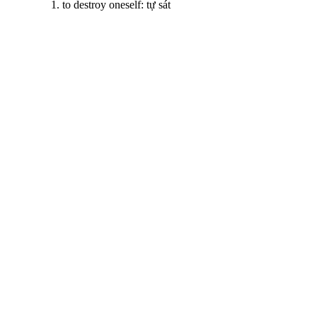
to destroy oneself: tự sát