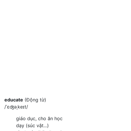
educate
(Động từ)
/ˈɛʤəˌkeɪt/
giáo dục, cho ăn học
dạy (súc vật...)