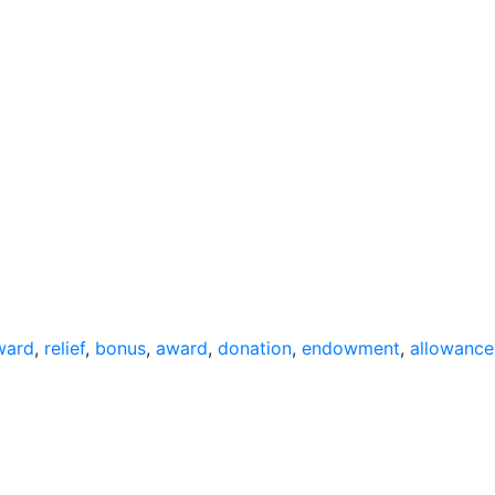
ward
,
relief
,
bonus
,
award
,
donation
,
endowment
,
allowance