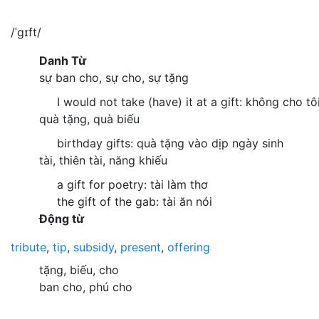
/ˈgɪft/
Danh Từ
sự ban cho, sự cho, sự tặng
I would not take (have) it at a gift: không cho tô
quà tặng, quà biếu
birthday gifts: quà tặng vào dịp ngày sinh
tài, thiên tài, năng khiếu
a gift for poetry: tài làm thơ
the gift of the gab: tài ăn nói
Động từ
tribute
,
tip
,
subsidy
,
present
,
offering
tặng, biếu, cho
ban cho, phú cho