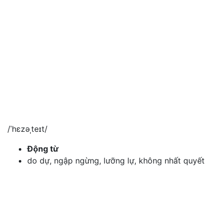
/ˈhɛzəˌteɪt/
Động từ
do dự, ngập ngừng, lưỡng lự, không nhất quyết