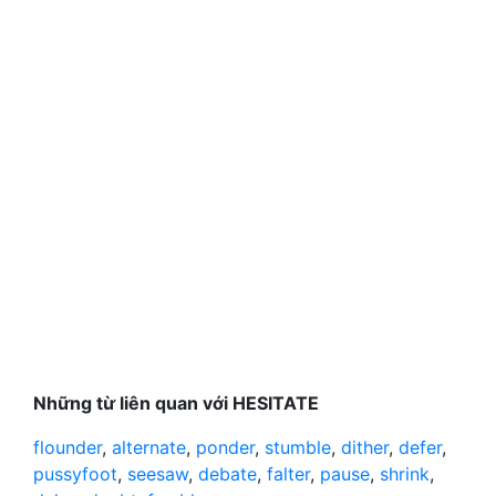
Những từ liên quan với HESITATE
flounder
,
alternate
,
ponder
,
stumble
,
dither
,
defer
,
pussyfoot
,
seesaw
,
debate
,
falter
,
pause
,
shrink
,