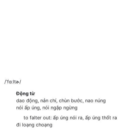
/ˈfɑːltɚ/
Động từ
dao động, nản chí, chùn bước, nao núng
nói ấp úng, nói ngập ngừng
to falter out: ấp úng nói ra, ấp úng thốt ra
đi loạng choạng