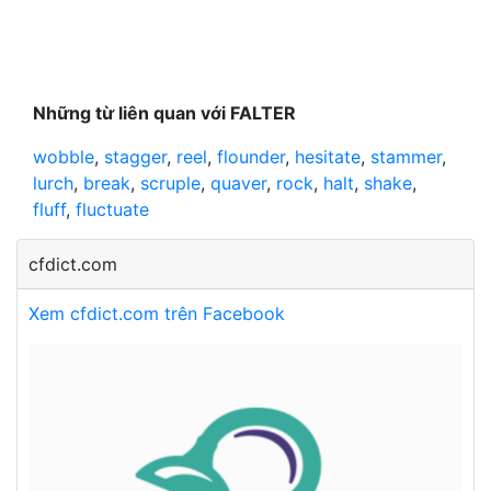
Những từ liên quan với FALTER
wobble
,
stagger
,
reel
,
flounder
,
hesitate
,
stammer
,
lurch
,
break
,
scruple
,
quaver
,
rock
,
halt
,
shake
,
fluff
,
fluctuate
cfdict.com
Xem cfdict.com trên Facebook