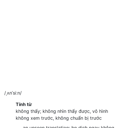
/ˌʌnˈsiːn/
Tính từ
không thấy; không nhìn thấy được, vô hình
không xem trước, không chuẩn bị trước
an unseen translation: bn dịch ngay không