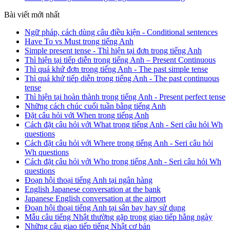
Bài viết mới nhất
Ngữ pháp, cách dùng câu điều kiện - Conditional sentences
Have To vs Must trong tiếng Anh
Simple present tense - Thì hiện tại đơn trong tiếng Anh
Thì hiện tại tiếp diễn trong tiếng Anh – Present Continuous
Thì quá khứ đơn trong tiếng Anh - The past simple tense
Thì quá khứ tiếp diễn trong tiếng Anh - The past continuous
tense
Thì hiện tại hoàn thành trong tiếng Anh - Present perfect tense
Những cách chúc cuối tuần bằng tiếng Anh
Đặt câu hỏi với When trong tiếng Anh
Cách đặt câu hỏi với What trong tiếng Anh - Seri câu hỏi Wh
questions
Cách đặt câu hỏi với Where trong tiếng Anh - Seri câu hỏi
Wh questions
Cách đặt câu hỏi với Who trong tiếng Anh - Seri câu hỏi Wh
questions
Đoạn hội thoại tiếng Anh tại ngân hàng
English Japanese conversation at the bank
Japanese English conversation at the airport
Đoạn hội thoại tiếng Anh tại sân bay hay sử dụng
Mẫu câu tiếng Nhật thường gặp trong giao tiếp hằng ngày
Những câu giao tiếp tiếng Nhật cơ bản