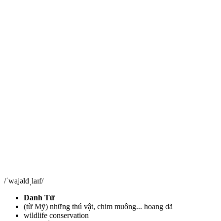
/ˈwajəldˌlaɪf/
Danh Từ
(từ Mỹ) những thú vật, chim muông... hoang dã
wildlife conservation