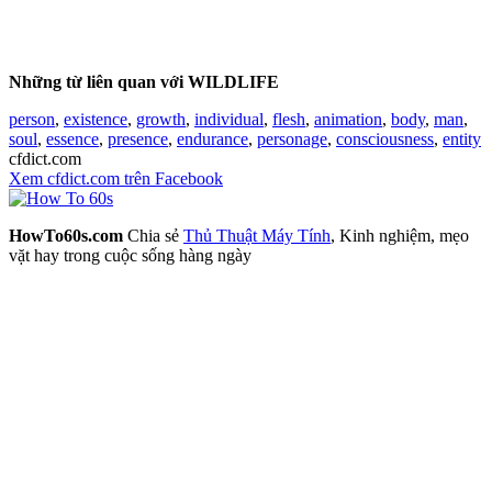
Những từ liên quan với WILDLIFE
person
,
existence
,
growth
,
individual
,
flesh
,
animation
,
body
,
man
,
soul
,
essence
,
presence
,
endurance
,
personage
,
consciousness
,
entity
cfdict.com
Xem cfdict.com trên Facebook
HowTo60s.com
Chia sẻ
Thủ Thuật Máy Tính
, Kinh nghiệm, mẹo
vặt hay trong cuộc sống hàng ngày