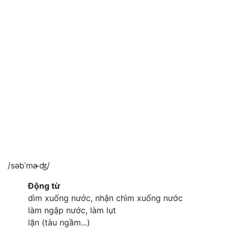
/səbˈmɚʤ/
Động từ
dìm xuống nước, nhận chìm xuống nước
làm ngập nước, làm lụt
lặn (tàu ngầm...)