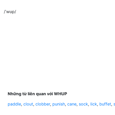
/ˈwʊp/
Những từ liên quan với WHUP
paddle
,
clout
,
clobber
,
punish
,
cane
,
sock
,
lick
,
buffet
,