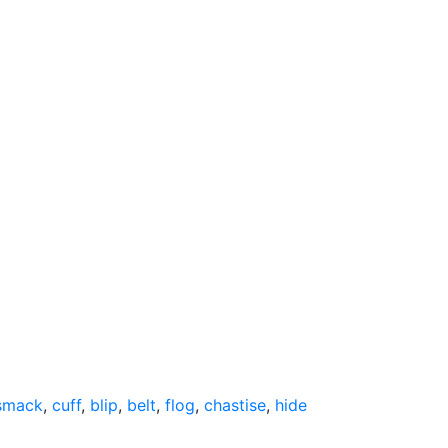
smack
,
cuff
,
blip
,
belt
,
flog
,
chastise
,
hide